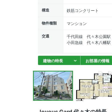
構造
鉄筋コンクリート
物件種類
マンション
交通
千代田線 代々木公園駅
小田急線 代々木八幡駅
建物の特長
お部屋の情報
Joyous Gard 代々木の特長