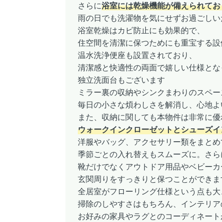
さらに
浴室には乾燥機能が備えられてお
雨の日でも洗濯物を気にせずお過ごしい
浴室乾燥はカビ防止にも効果的で、
住空間を清潔に保つためにも重宝する設
温水洗浄便座も設置されており、
清潔感と快適性の両面で嬉しい仕様とな
独立洗面台もございます
ミラー裏の収納やシンクまわりのスペー
毎日の小さな煩わしさを解消し、心地よ
また、収納に関しても本物件は非常に優
ウォークインクローゼットとシューズイ
洋服やバッグ、アクセサリー類をまとめ
季節ごとの入れ替えもスムーズに。さら
靴だけでなくアウトドア用品やベビーカ
玄関周りをすっきりと保つことができま
全居室がフローリング仕様という点も大
掃除のしやすさはもちろん、インテリア
お好みの家具やラグとのコーディネート