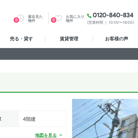
0120-840-834
最近見た
お気に入り
0
0
物件
物件
[営業時間 ｜ 10:00〜18:00]
売る・貸す
賃貸管理
お客様の声
数
4階建
地図を見る