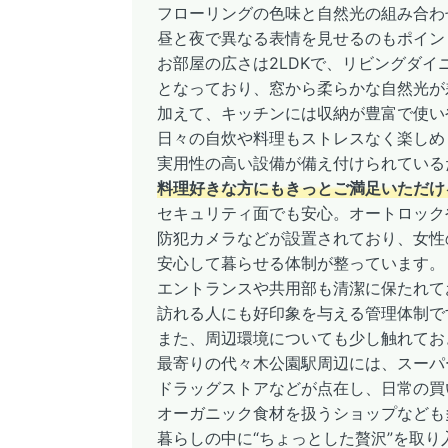
フローリングの色味と自然光の組み合わ
昼と夜で異なる表情を見せるのもポイン
お部屋の広さは2LDKで、リビングダイ
となっており、窓から柔らかな自然光が
加えて、キッチンには収納が豊富で使い
日々の自炊や料理もストレスなく楽しめ
実用性の高い設備が備え付けられている
料理好きな方にもきっとご満足いただけ
セキュリティ面でも安心。オートロック
防犯カメラなどが設置されており、女性
安心して暮らせる体制が整っています。
エントランスや共用部も清潔に保たれて
訪れる人にも好印象を与える管理体制で
また、周辺環境についても少し触れてお
最寄りの代々木公園駅周辺には、スーパ
ドラッグストアなどが点在し、日常の買
オーガニック食材を扱うショップなども
暮らしの中に“ちょっとした贅沢”を取り