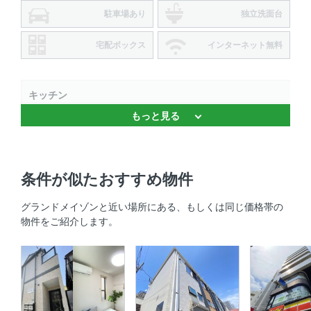
駐車場あり
独立洗面台
宅配ボックス
インターネット無料
キッチン
もっと見る
IHクッキングヒーター
セキュリティ
条件が似たおすすめ物件
ＴＶモニタ付きインターホン
グランドメイゾンと近い場所にある、もしくは同じ価格帯の
室内設備
物件をご紹介します。
室内洗濯機置場 、 エアコン
部屋の特徴
全居室フローリング 、 最上階