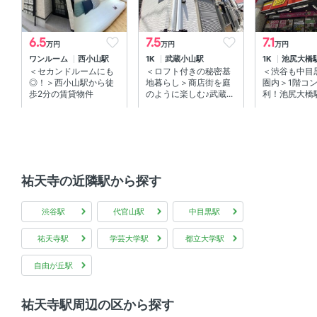
6.5
7.5
7.1
万円
万円
万円
ワンルーム
西小山駅
1K
武蔵小山駅
1K
池尻大橋
＜セカンドルームにも
＜ロフト付きの秘密基
＜渋谷も中目
◎！＞西小山駅から徒
地暮らし＞商店街を庭
圏内＞1階コ
歩2分の賃貸物件
のように楽しむ♪武蔵...
利！池尻大橋駅
祐天寺の近隣駅から探す
渋谷駅
代官山駅
中目黒駅
祐天寺駅
学芸大学駅
都立大学駅
自由が丘駅
祐天寺駅周辺の区から探す