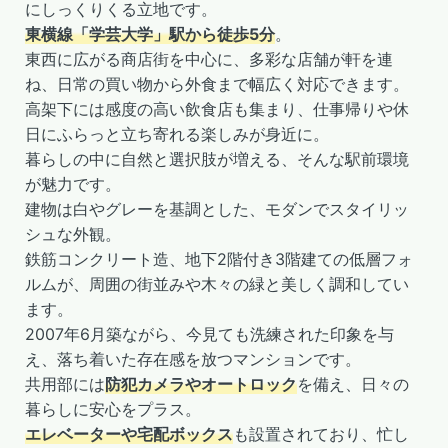
にしっくりくる立地です。
東横線「学芸大学」駅から徒歩5分
。
東西に広がる商店街を中心に、多彩な店舗が軒を連
ね、日常の買い物から外食まで幅広く対応できます。
高架下には感度の高い飲食店も集まり、仕事帰りや休
日にふらっと立ち寄れる楽しみが身近に。
暮らしの中に自然と選択肢が増える、そんな駅前環境
が魅力です。
建物は白やグレーを基調とした、モダンでスタイリッ
シュな外観。
鉄筋コンクリート造、地下2階付き3階建ての低層フォ
ルムが、周囲の街並みや木々の緑と美しく調和してい
ます。
2007年6月築ながら、今見ても洗練された印象を与
え、落ち着いた存在感を放つマンションです。
共用部には
防犯カメラやオートロック
を備え、日々の
暮らしに安心をプラス。
エレベーターや宅配ボックス
も設置されており、忙し