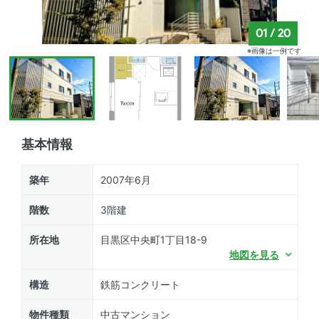
01
/
20
※画像は一例です
基本情報
築年
2007年6月
階数
3階建
所在地
目黒区中央町1丁目18-9
地図を見る
構造
鉄筋コンクリート
物件種類
中古マンション