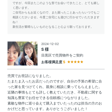
ですが、今回またこのような形でお会いできたこと、とても嬉し
く思います。
ご自宅からもお近くなので、また困ったことあったらいつでもご
相談くださいませ。今度ご自宅にも遊びに行かせていただきます
ね！
新生活が素晴らしいものとなること心より願っております。
2024-12-02
S 様
目黒区で売買物件をご契約
お客様満足度
5
売買でお世話になりました。
たまたま入ったお店だったのですが、自分の予算の希望に合
った家を見つけてくれ、親身に相談に乗ってもらえました。
近隣の事情もとても詳しく教えていただき、不動産に関する
知識も豊富でお任せできる信頼感につながりました。
素敵な物件に巡り会えて購入までいたったのは担当の方のお
かげだと思っています。ありがとうございました！