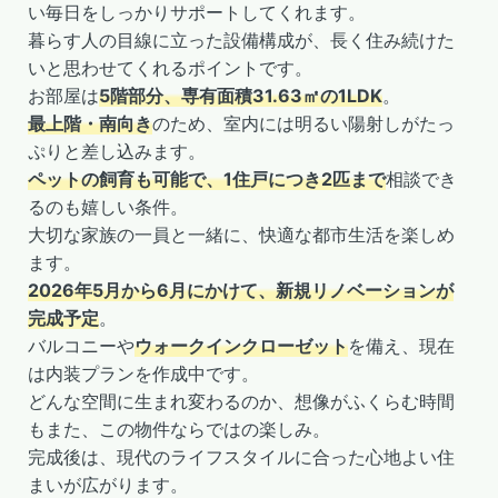
い毎日をしっかりサポートしてくれます。
暮らす人の目線に立った設備構成が、長く住み続けた
いと思わせてくれるポイントです。
お部屋は
5階部分、専有面積31.63㎡の1LDK
。
最上階・南向き
のため、室内には明るい陽射しがたっ
ぷりと差し込みます。
ペットの飼育も可能で、1住戸につき2匹まで
相談でき
るのも嬉しい条件。
大切な家族の一員と一緒に、快適な都市生活を楽しめ
ます。
2026年5月から6月にかけて、新規リノベーションが
完成予定
。
バルコニーや
ウォークインクローゼット
を備え、現在
は内装プランを作成中です。
どんな空間に生まれ変わるのか、想像がふくらむ時間
もまた、この物件ならではの楽しみ。
完成後は、現代のライフスタイルに合った心地よい住
まいが広がります。