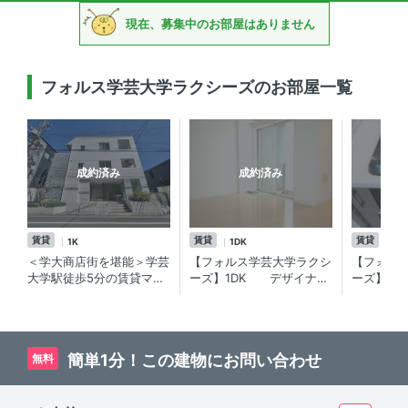
現在、募集中のお部屋はありません
フォルス学芸大学ラクシーズのお部屋一覧
成約済み
成約済み
賃貸
賃貸
賃貸
1K
1DK
ワ
＜学大商店街を堪能＞学芸
【フォルス学芸大学ラクシ
【フォル
大学駅徒歩5分の賃貸マン
ーズ】1DK デザイナー
ーズ】1
ション
ズでセキュリティも安心！
分譲タイ
ペット可能な分譲賃貸マン
仕様の賃
ション♪
紹介☆
簡単1分！この建物にお問い合わせ
無料