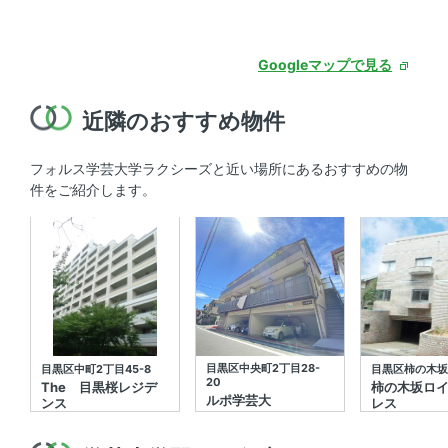
Googleマップで見る
近隣のおすすめ物件
フォルス学芸大学ラクシーズと近い場所にあるおすすめの物
件をご紹介します。
目黒区中央町2丁目28-
目黒区中町2丁目45-8
目黒区柿の木坂2
20
The 目黒桜レジデ
柿の木坂ロ
ルポ学芸大
ンス
レス