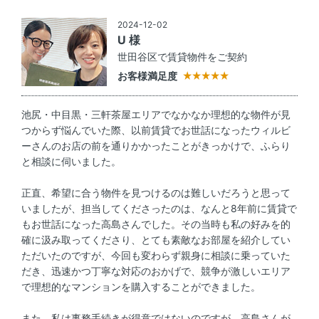
2024-12-02
U 様
世田谷区で賃貸物件をご契約
お客様満足度
池尻・中目黒・三軒茶屋エリアでなかなか理想的な物件が見
つからず悩んでいた際、以前賃貸でお世話になったウィルビ
ーさんのお店の前を通りかかったことがきっかけで、ふらり
と相談に伺いました。
正直、希望に合う物件を見つけるのは難しいだろうと思って
いましたが、担当してくださったのは、なんと8年前に賃貸で
もお世話になった高島さんでした。その当時も私の好みを的
確に汲み取ってくださり、とても素敵なお部屋を紹介してい
ただいたのですが、今回も変わらず親身に相談に乗っていた
だき、迅速かつ丁寧な対応のおかげで、競争が激しいエリア
で理想的なマンションを購入することができました。
また、私は事務手続きが得意ではないのですが、高島さんが