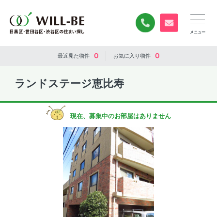
0120-840-834
無料お問い合
0
0
最近見た
物件
お気に入り
物件
ランドステージ恵比寿
現在、募集中のお部屋はありません