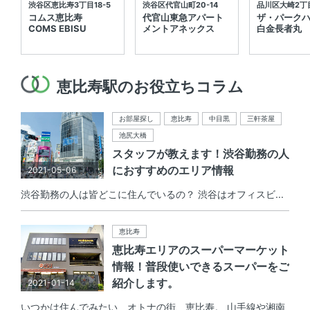
渋谷区恵比寿3丁目18-5
渋谷区代官山町20-14
品川区大崎2丁目
コムス恵比寿
代官山東急アパート
ザ・パーク
COMS EBISU
メントアネックス
白金長者丸
恵比寿駅のお役立ちコラム
お部屋探し
恵比寿
中目黒
三軒茶屋
池尻大橋
スタッフが教えます！渋谷勤務の人
におすすめのエリア情報
2021-05-06
渋谷勤務の人は皆どこに住んでいるの？ 渋谷はオフィスビ...
恵比寿
恵比寿エリアのスーパーマーケット
情報！普段使いできるスーパーをご
紹介します。
2021-01-14
いつかは住んでみたい、オトナの街、恵比寿。 山手線や湘南