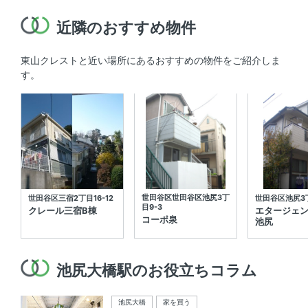
近隣のおすすめ物件
東山クレストと近い場所にあるおすすめの物件をご紹介しま
す。
世田谷区世田谷区池尻3丁
世田谷区三宿2丁目16-12
世田谷区池尻3丁
目9-3
クレール三宿B棟
エタージェ
コーポ泉
池尻
池尻大橋駅のお役立ちコラム
池尻大橋
家を買う