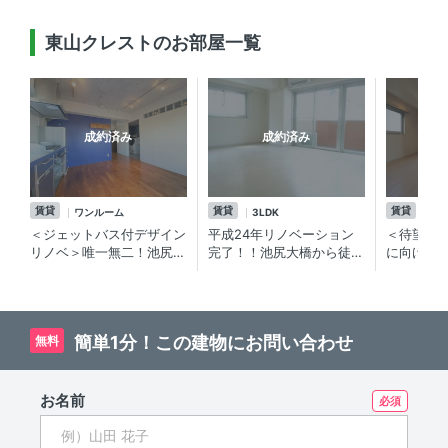
東山クレストのお部屋一覧
成約済み
成約済み
賃貸
賃貸
賃貸
ワンルーム
3LDK
3L
＜ジェットバス付デザイン
平成24年リノベーション
＜待望の
リノベ＞唯一無二！池尻大
完了！！池尻大橋から徒歩
に向けて
橋駅徒歩5分デザイナーズ
５分の3LDKペット可（大
ト 3LD
賃貸マンション
型犬も）分譲賃貸マンショ
尻大橋駅
ン【東山クレスト】東山小
ョン
学校学区内です！
簡単1分！この建物にお問い合わせ
無料
お名前