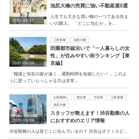
池尻大橋の売買に強い不動産屋5選
人生でも大きな買い物の一つである住ま
2021-05-11
いの購入。 「どこに住むか」を...
三軒茶屋
池尻大橋
田園都市線沿いで「一人暮らしの女
性」が住みやすい街ランキング【東
京編】
2021-05-06
「職場と現在の家が遠く、通勤時間を短縮したい！」このよ
うに思っていらっしゃる方は非常...
お部屋探し
恵比寿
中目黒
三軒茶屋
池尻大橋
スタッフが教えます！渋谷勤務の人
におすすめのエリア情報
2021-05-06
渋谷勤務の人は皆どこに住んでいるの？ 渋谷はオフィスビ...