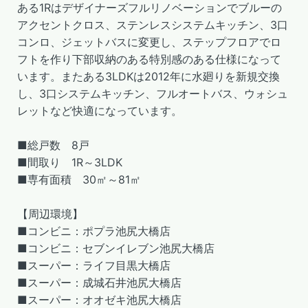
ある1Rはデザイナーズフルリノベーションでブルーの
アクセントクロス、ステンレスシステムキッチン、3口
コンロ、ジェットバスに変更し、ステップフロアでロ
フトを作り下部収納のある特別感のある仕様になって
います。またある3LDKは2012年に水廻りを新規交換
し、3口システムキッチン、フルオートバス、ウォシュ
レットなど快適になっています。
■総戸数 8戸
■間取り 1R～3LDK
■専有面積 30㎡～81㎡
【周辺環境】
■コンビニ：ポプラ池尻大橋店
■コンビニ：セブンイレブン池尻大橋店
■スーパー：ライフ目黒大橋店
■スーパー：成城石井池尻大橋店
■スーパー：オオゼキ池尻大橋店