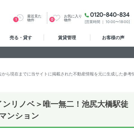
0120-840-834
最近見た
お気に入り
1
0
物件
物件
[営業時間 ｜ 10:00〜18:00]
売る・貸す
賃貸管理
お客様の声
去から現在までに当サイトに掲載された不動産情報を元に生成した参考
インリノベ＞唯一無二！池尻大橋駅徒
貸マンション