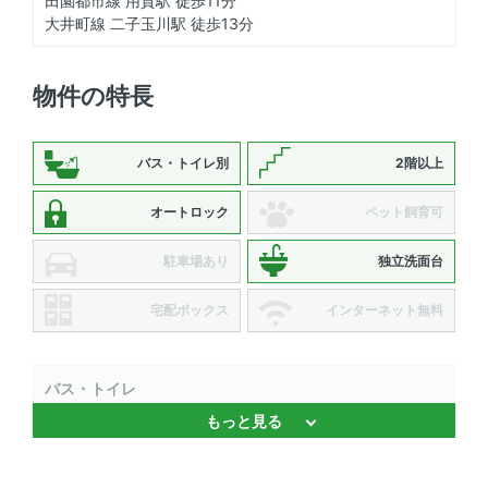
田園都市線 用賀駅 徒歩11分
大井町線 二子玉川駅 徒歩13分
物件の特長
バス・トイレ別
2階以上
オートロック
ペット飼育可
駐車場あり
独立洗面台
宅配ボックス
インターネット無料
バス・トイレ
もっと見る
追焚機能 、 バストイレ別 、 独立洗面台
キッチン