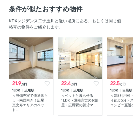
条件が似たおすすめ物件
システムキッチン 、 3口以上コンロ 、 対面式キッチン 、
コンロ2口以上
KDXレジデンス二子玉川と近い場所にある、もしくは同じ価
格帯の物件をご紹介します。
セキュリティ
オートロック 、 ＴＶモニタ付きインターホン
室内設備
エアコン 、 室内洗濯機置場
部屋の特徴
21.9
22.4
22.5
万円
万円
万円
1LDK
広尾駅
1LDK
広尾駅
1LDK
目黒駅
バルコニー 、 ウォークインクローゼット 、 角部屋 、 南
＜設備充実で快適暮ら
＜ペットと暮らせる
＜3線利用可
向き
し＞南西向き！広尾・
1LDK＞設備充実のお部
り徒歩5分＞
恵比寿エリアのペッ
屋・広尾駅の賃貸マ...
コンビニ至近の賃
ト...
共用部
敷地内ゴミ箱 、 エレベーター