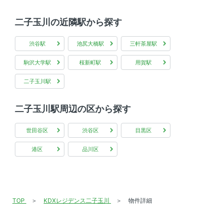
二子玉川の近隣駅から探す
渋谷駅
池尻大橋駅
三軒茶屋駅
駒沢大学駅
桜新町駅
用賀駅
二子玉川駅
二子玉川駅周辺の区から探す
世田谷区
渋谷区
目黒区
港区
品川区
TOP
KDXレジデンス二子玉川
物件詳細