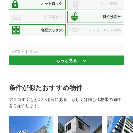
オートロック
ペット飼育可
駐車場あり
独立洗面台
宅配ボックス
インターネット無料
バス・トイレ
もっと見る
独立洗面台 、 バストイレ別
キッチン
条件が似たおすすめ物件
システムキッチン 、 2口コンロ 、 コンロ2口以上
アルコすくもと近い場所にある、もしくは同じ価格帯の物件
セキュリティ
をご紹介します。
オートロック 、 防犯カメラ 、 ＴＶモニタ付きインターホ
ン
室内設備