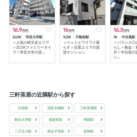
室内洗濯機置場 、 エアコン
部屋の特徴
16.9
16
16.3
万円
万円
万円
2LDK
学芸大学駅
1LDK
不動前駅
1K
中目黒駅
角部屋 、 バルコニー 、 全居室フローリング 、 南向き
＜人気の碑文谷エリア
＜ペットとワイワイ暮
＜バランス◎
＞2LDKファミリータイ
らす＞目黒エリアの賃
らし＞敷金・
共用部
プ！学芸大学の賃...
貸マンション
月！中目黒の
ン...
宅配ボックス 、 敷地内ゴミ箱
三軒茶屋の近隣駅から探す
渋谷駅
池尻大橋駅
三軒茶屋駅
駒沢大学駅
桜新町駅
用賀駅
二子玉川駅
西太子堂駅
若林駅