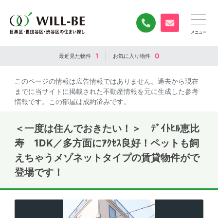
0120-840-834
無料お問い合
1
0
最近見た
物件
お気に入り
物件
このページの情報は広告情報ではありません。過去から現在
までに当サイトに掲載された不動産情報を元に生成した参考
情報です。この部屋は成約済みです。
＜一度は住んでおきたい！＞ ﾃﾞｲﾄﾋﾙ恵比
寿 1DK／多方面にｱｸｾｽ良好！ペットも飼
えちゃうメゾネットタイプの賃貸物件がで
登場です！