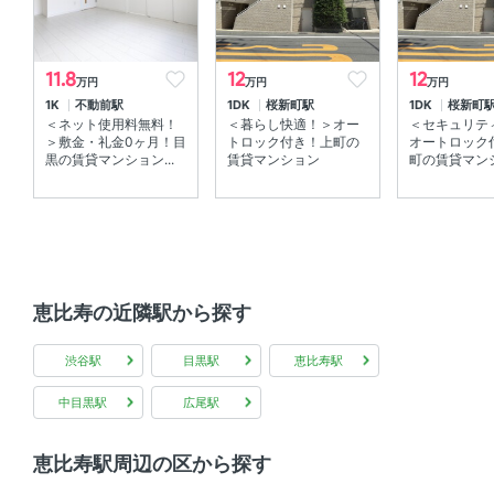
11.8
12
12
万円
万円
万円
1K
不動前駅
1DK
桜新町駅
1DK
桜新町
＜ネット使用料無料！
＜暮らし快適！＞オー
＜セキュリテ
＞敷金・礼金0ヶ月！目
トロック付き！上町の
オートロック
黒の賃貸マンション...
賃貸マンション
町の賃貸マンシ
恵比寿の近隣駅から探す
渋谷駅
目黒駅
恵比寿駅
中目黒駅
広尾駅
恵比寿駅周辺の区から探す