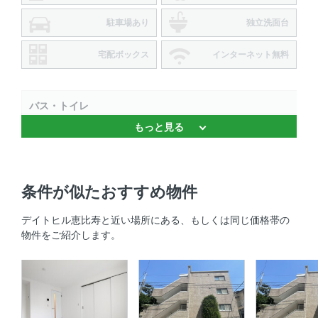
駐車場あり
独立洗面台
宅配ボックス
インターネット無料
バス・トイレ
もっと見る
バストイレ別
室内設備
条件が似たおすすめ物件
エアコン
デイトヒル恵比寿と近い場所にある、もしくは同じ価格帯の
部屋の特徴
物件をご紹介します。
バルコニー 、 メゾネット