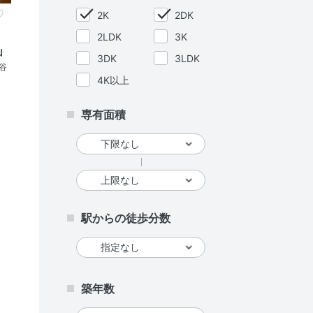
2K
2DK
2LDK
3K
山
3DK
3LDK
谷
4K以上
専有面積
駅からの徒歩分数
築年数