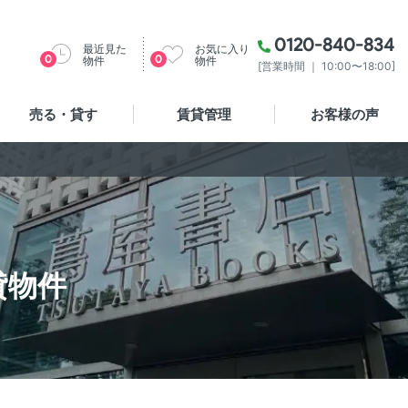
0120-840-834
最近見た
お気に入り
0
0
物件
物件
[営業時間 ｜ 10:00〜18:00]
売る・貸す
賃貸管理
お客様の声
貸物件