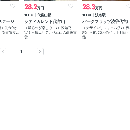
28.2
28.3
万円
万円
1LDK
代官山駅
1LDK
渋谷駅
レステージ
シティカレント代官山
パークフラッツ渋谷代官
活＞礼金0か
＜帰るのが楽しみに♪＞設備充
＜デザインリフォーム済♪＞渋
譲賃貸マ...
実！人気エリア、代官山の高級賃
駅から徒歩5分のペット飼育可
貸...
能...
1
prev
next