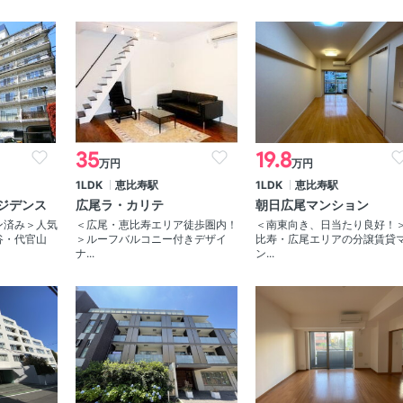
35
19.8
万円
万円
1LDK
恵比寿駅
1LDK
恵比寿駅
ジデンス
広尾ラ・カリテ
朝日広尾マンション
ン済み＞人気
＜広尾・恵比寿エリア徒歩圏内！
＜南東向き、日当たり良好！
谷・代官山
＞ルーフバルコニー付きデザイ
比寿・広尾エリアの分譲賃貸
ナ...
ン...