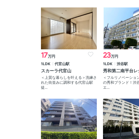
17
23
万円
万円
1LDK
代官山駅
1LDK
渋谷駅
スカーラ代官山
秀和第二南平台レ
＜上質な暮らしを叶える＞洗練さ
＜フルリノベーショ
れた街並みに調和する代官山駅
の秀和ブランド！渋
徒...
エ...