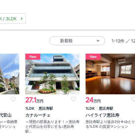
K / 3LDK
1-12件 ／ 1
New
New
27.1
24
万円
万円
1LDK
恵比寿駅
1LDK
恵比寿駅
代官山
カナルーチェ
ハイライフ恵比寿
♪＞収納豊
＜理想の部屋あります！＞恵比寿
恵比寿駅より徒歩2分☆ゆと
貸マンショ
と代官山を日常にする♪恵比寿
る1LDK の賃貸マンション
駅...