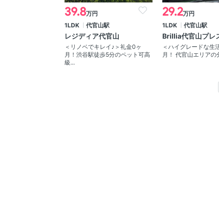
39.8
29.2
万円
万円
1LDK
代官山駅
1LDK
代官山駅
レジディア代官山
Brillia代官山プ
＜リノベでキレイ♪＞礼金0ヶ
＜ハイグレードな生
月！渋谷駅徒歩5分のペット可高
月！ 代官山エリアの分
級...