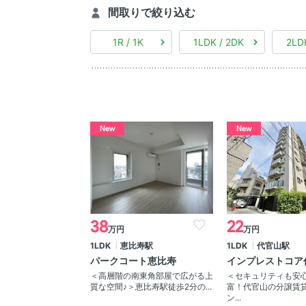
間取りで絞り込む
1R / 1K
1LDK / 2DK
2LD
New
New
38
22
万円
万円
1LDK
恵比寿駅
1LDK
代官山駅
パークコート恵比寿
インプレストコア
＜高層階の南東角部屋で広がる上
＜セキュリティも安心
質な空間♪＞恵比寿駅徒歩2分の...
富！代官山の分譲賃
ン...