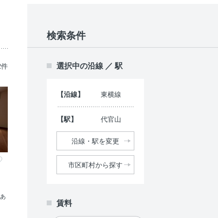
検索条件
選択中の沿線 ／ 駅
2件
【沿線】
東横線
【駅】
代官山
沿線・駅を変更
市区町村から探す
りあ
賃料