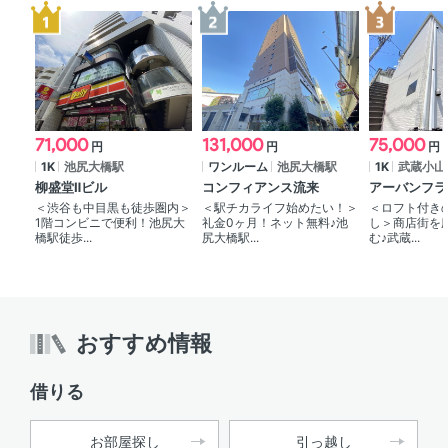
71,000
131,000
75,000
円
円
円
1K
池尻大橋駅
ワンルーム
池尻大橋駅
1K
武蔵小山
柳盛堂Ⅱビル
コンフィアンス流来
アーバンフラ
＜渋谷も中目黒も徒歩圏内＞
＜駅チカライフ始めたい！＞
＜ロフト付き
1階コンビニで便利！池尻大
礼金0ヶ月！ネット無料♪池
し＞商店街を
橋駅徒歩...
尻大橋駅...
む♪武蔵...
おすすめ情報
借りる
お部屋探し
引っ越し