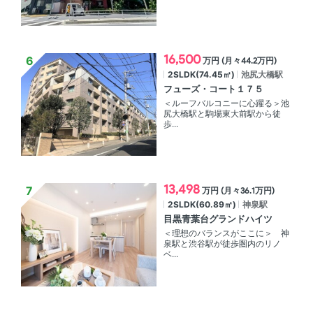
16,500
万円 (月々44.2万円)
2SLDK(74.45㎡)
池尻大橋駅
フューズ・コート１７５
＜ルーフバルコニーに心躍る＞池
尻大橋駅と駒場東大前駅から徒
歩...
13,498
万円 (月々36.1万円)
2SLDK(60.89㎡)
神泉駅
目黒青葉台グランドハイツ
＜理想のバランスがここに＞ 神
泉駅と渋谷駅が徒歩圏内のリノ
ベ...