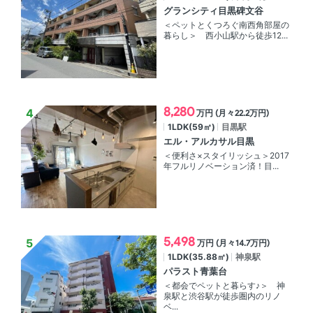
グランシティ目黒碑文谷
＜ペットとくつろぐ南西角部屋の
暮らし＞ 西小山駅から徒歩12...
8,280
万円 (月々22.2万円)
1LDK(59㎡)
目黒駅
エル・アルカサル目黒
＜便利さ×スタイリッシュ＞2017
年フルリノベーション済！目...
5,498
万円 (月々14.7万円)
1LDK(35.88㎡)
神泉駅
パラスト青葉台
＜都会でペットと暮らす♪＞ 神
泉駅と渋谷駅が徒歩圏内のリノ
ベ...