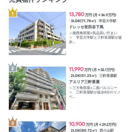
13,780
万円 (月々36.9万円)
3LDK(71.76㎡)
学芸大学駅
ドレッセ世田谷下馬
＜南西角部屋×気品高い佇まい
＞ 学芸大学駅と三軒茶屋駅が徒
歩...
11,990
万円 (月々32.1万円)
2LDK(51.25㎡)
三軒茶屋駅
アエリア三軒茶屋
＜三方角部屋×二面バルコニー
＞ 三軒茶屋駅が徒歩6分のリノ
ベ...
10,900
万円 (月々29.2万円)
2LDK(60.72㎡)
西小山駅