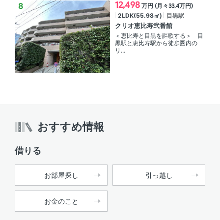
12,498
万円 (月々33.4万円)
2LDK(55.98㎡)
目黒駅
クリオ恵比寿弐番館
＜恵比寿と目黒を謳歌する＞ 目
黒駅と恵比寿駅から徒歩圏内の
リ...
おすすめ情報
借りる
お部屋探し
引っ越し
お金のこと