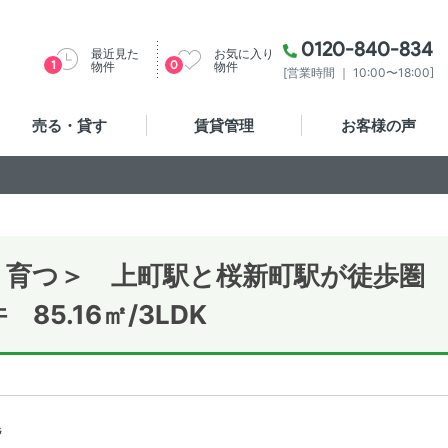
0120-840-834
最近見た
お気に入り
1
0
物件
物件
[営業時間 ｜ 10:00〜18:00]
売る・貸す
賃貸管理
お客様の声
り育つ＞ 上町駅と桜新町駅が徒歩圏
5.16㎡/3LDK
階