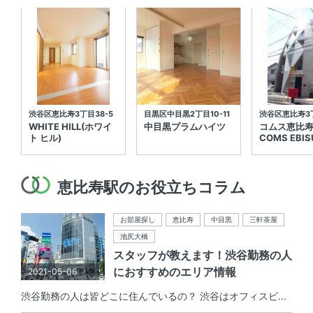
渋谷区恵比寿3丁目38-5
目黒区中目黒2丁目10-11
渋谷区恵比寿3丁
WHITE HILL(ホワイ
中目黒プラムハイツ
コムス恵比
ト ヒル)
COMS EBIS
恵比寿駅のお役立ちコラム
お部屋探し
恵比寿
中目黒
三軒茶屋
池尻大橋
スタッフが教えます！渋谷勤務の人
におすすめのエリア情報
2021-05-06
渋谷勤務の人は皆どこに住んでいるの？ 渋谷はオフィスビ...