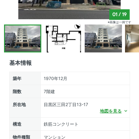
01
/
19
※画像は一例です
基本情報
築年
1970年12月
階数
7階建
所在地
目黒区三田2丁目13-17
地図を見る
構造
鉄筋コンクリート
物件種類
マンション