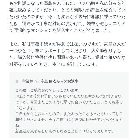
もお世話になった高島さんでした。その当時も私の好みを的
確に汲み取ってくださり、とても素敵なお部屋を紹介してい
ただいたのですが、今回も変わらず親身に相談に乗っていた
だき、迅速かつ丁寧な対応のおかげで、競争が激しいエリア
で理想的なマンションを購入することができました。
また、私は事務手続きが得意ではないのですが、高島さんが
一つひとつ丁寧にサポートしてくださり、大変助かりまし
た。購入後に物件に少し問題があった際も、迅速で細やかな
対応をしていただき、本当に感謝しています。
営業担当：高島 由衣からのお返事
この度はご成約おめでとうございます。
U様とは賃貸のお手伝いをさせていただいた時からのお付き合い
ですが、今回またこのような形でお会いできたこと、とても嬉し
く思います。
ご自宅からもお近くなので、また困ったことあったらいつでもご
相談くださいませ。今度ご自宅にも遊びに行かせていただきます
ね！
新生活が素晴らしいものとなること心より願っております。