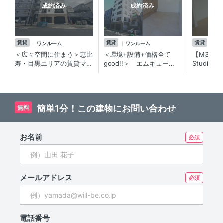
成約済み
成約済み
賃貸
賃貸
賃貸
ワンルーム
ワンルーム
ワ
＜広々空間に住まう＞恵比
＜環境+設備+価格全て
【M3（
寿・目黒エリアの賃貸マン
good!!＞ エムキュー
Studi
ション
ブ 1R／オートロック付
大ワンル
き・目黒川の開放感素晴ら
ンクロー
しいのフル賃貸マンション
たりgoo
☆
件。
簡単1分！この建物にお問い合わせ
無料
お名前
メールアドレス
電話番号