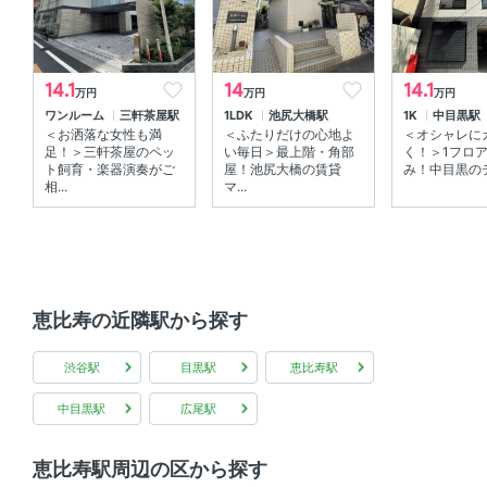
室内設備
エアコン 、 室内洗濯機置場
14.1
14
14.1
万円
万円
万円
部屋の特徴
ワンルーム
三軒茶屋駅
1LDK
池尻大橋駅
1K
中目黒駅
＜お洒落な女性も満
＜ふたりだけの心地よ
＜オシャレに
全居室フローリング 、 南向き 、 バルコニー
足！＞三軒茶屋のペッ
い毎日＞最上階・角部
く！＞1フロア
ト飼育・楽器演奏がご
屋！池尻大橋の賃貸
み！中目黒のデ
相...
マ...
共用部
エレベーター 、 宅配ボックス 、 敷地内ゴミ箱
恵比寿の近隣駅から探す
渋谷駅
目黒駅
恵比寿駅
中目黒駅
広尾駅
恵比寿駅周辺の区から探す