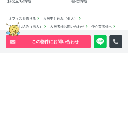
お役立ち情報
会社情報
オフィスを借りる
入居申し込み（個人）
入居申し込み（法人）
入居者様お問い合わせ
仲介業者様へ
よくあるご質問
採用情報
この物件にお問い合わせ
賃貸物件アーカイブ
売買物件アーカイブ
English
コロナ対応
SDGsの取り組み
池尻大橋・三軒茶屋・中目黒周辺エリアの物件は
ウィル・ビーへ
0120-840-834
[営業時間 ｜ 10:00〜18:00]
Youtube
X
Instagram
Tiktok