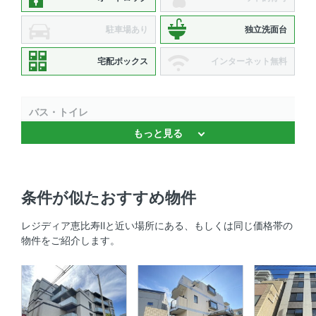
駐車場あり
独立洗面台
宅配ボックス
インターネット無料
バス・トイレ
もっと見る
バストイレ別 、 温水洗浄便座 、 独立洗面台 、 浴室乾燥
機
キッチン
条件が似たおすすめ物件
2口コンロ 、 システムキッチン 、 コンロ2口以上
レジディア恵比寿Ⅱと近い場所にある、もしくは同じ価格帯の
物件をご紹介します。
セキュリティ
ＴＶモニタ付きインターホン 、 オートロック 、 防犯カメ
ラ