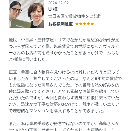
2024-12-02
U 様
世田谷区で賃貸物件をご契約
お客様満足度
池尻・中目黒・三軒茶屋エリアでなかなか理想的な物件が見
つからず悩んでいた際、以前賃貸でお世話になったウィルビ
ーさんのお店の前を通りかかったことがきっかけで、ふらり
と相談に伺いました。
正直、希望に合う物件を見つけるのは難しいだろうと思って
いましたが、担当してくださったのは、なんと8年前に賃貸で
もお世話になった高島さんでした。その当時も私の好みを的
確に汲み取ってくださり、とても素敵なお部屋を紹介してい
ただいたのですが、今回も変わらず親身に相談に乗っていた
だき、迅速かつ丁寧な対応のおかげで、競争が激しいエリア
で理想的なマンションを購入することができました。
また、私は事務手続きが得意ではないのですが、高島さんが
一つひとつ丁寧にサポートしてくださり、大変助かりまし