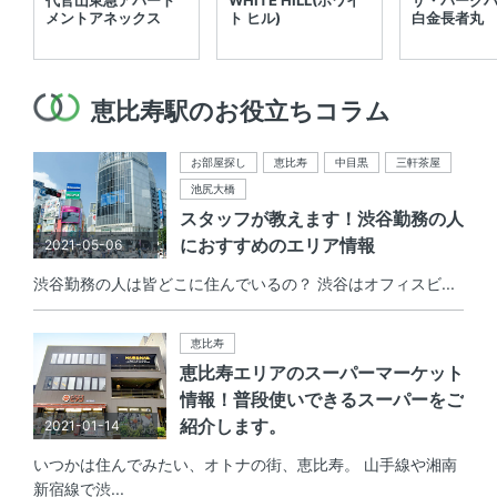
メントアネックス
ト ヒル)
白金長者丸
恵比寿駅のお役立ちコラム
お部屋探し
恵比寿
中目黒
三軒茶屋
池尻大橋
スタッフが教えます！渋谷勤務の人
におすすめのエリア情報
2021-05-06
渋谷勤務の人は皆どこに住んでいるの？ 渋谷はオフィスビ...
恵比寿
恵比寿エリアのスーパーマーケット
情報！普段使いできるスーパーをご
紹介します。
2021-01-14
いつかは住んでみたい、オトナの街、恵比寿。 山手線や湘南
新宿線で渋...