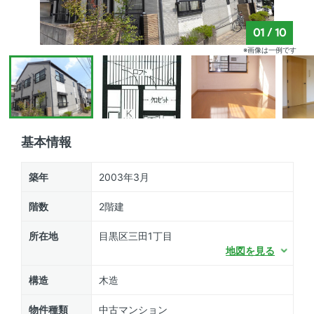
01
/
10
※画像は一例です
基本情報
築年
2003年3月
階数
2階建
所在地
目黒区三田1丁目
地図を見る
構造
木造
物件種類
中古マンション