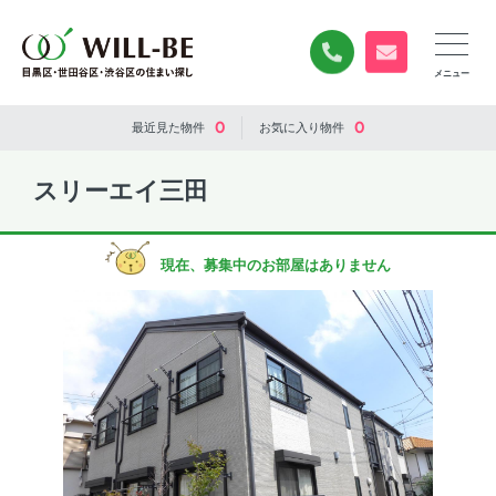
0120-840-834
無料お問い合
0
0
最近見た
物件
お気に入り
物件
スリーエイ三田
現在、募集中のお部屋はありません