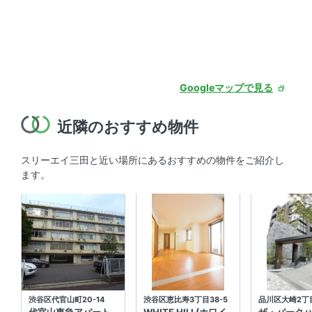
Googleマップで見る
近隣のおすすめ物件
スリーエイ三田と近い場所にあるおすすめの物件をご紹介し
ます。
渋谷区代官山町20-14
渋谷区恵比寿3丁目38-5
品川区大崎2丁目
代官山東急アパート
WHITE HILL(ホワイ
ザ・パーク