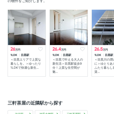
の物件をご紹介します。
セキュリティ
ＴＶモニタ付きインターホン 、 オートロック 、 防犯カメ
ラ
室内設備
エアコン 、 室内洗濯機置場
26
26.4
26.5
万円
万円
万円
部屋の特徴
1LDK
目黒駅
1LDK
目黒駅
1LDK
目黒駅
＜目黒エリアで上質な
＜目黒で叶える大人の
＜目黒川の潤
全居室フローリング 、 バルコニー 、 角部屋
暮らしを。＞ゆったり
新生活＞目黒駅徒歩9
に＞ゆとりあ
1LDKで快適な新生...
分！上質な住空間が
ふたり暮らし
魅...
賃...
共用部
エレベーター 、 宅配ボックス
三軒茶屋の近隣駅から探す