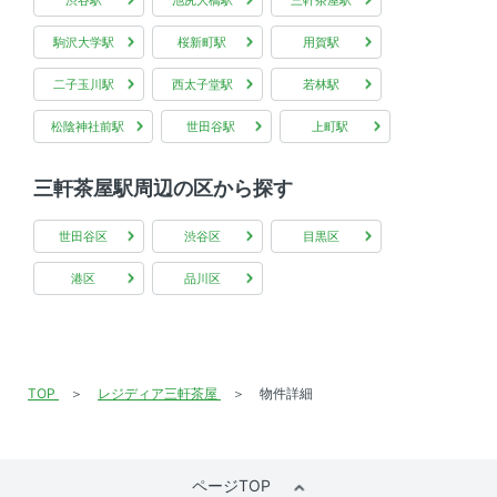
渋谷駅
池尻大橋駅
三軒茶屋駅
駒沢大学駅
桜新町駅
用賀駅
二子玉川駅
西太子堂駅
若林駅
松陰神社前駅
世田谷駅
上町駅
三軒茶屋駅周辺の区から探す
世田谷区
渋谷区
目黒区
港区
品川区
TOP
レジディア三軒茶屋
物件詳細
ページTOP