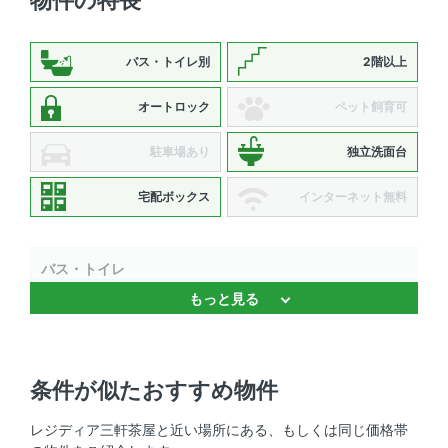
物件の特長
バス・トイレ別
2階以上
オートロック
ペット飼育可
駐車場あり
独立洗面台
宅配ボックス
インターネット無料
バス・トイレ
もっと見る
バストイレ別 、 温水洗浄便座 、 浴室乾燥機 、 独立洗面
台
キッチン
条件が似たおすすめ物件
システムキッチン 、 3口以上コンロ 、 コンロ2口以上
レジディア三軒茶屋と近い場所にある、もしくは同じ価格帯