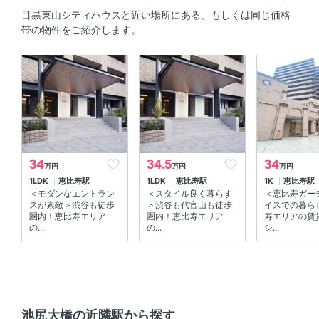
システムキッチン 、 3口以上コンロ 、 コンロ2口以上
目黒東山シティハウスと近い場所にある、もしくは同じ価格
帯の物件をご紹介します。
セキュリティ
オートロック 、 防犯カメラ 、 ＴＶモニタ付きインターホ
ン
室内設備
エアコン 、 床暖房 、 室内洗濯機置場
34
34.5
34
万円
万円
万円
部屋の特徴
1LDK
恵比寿駅
1LDK
恵比寿駅
1K
恵比寿駅
＜モダンなエントラン
＜スタイル良く暮らす
＜恵比寿ガー
ウォークインクローゼット 、 バルコニー 、 南向き 、 角
スが素敵＞渋谷も徒歩
＞渋谷も代官山も徒歩
イスでの暮ら
部屋 、 全居室フローリング
圏内！恵比寿エリア
圏内！恵比寿エリア
寿エリアの賃
の...
の...
シ...
共用部
宅配ボックス 、 エレベーター
その他
池尻大橋の近隣駅から探す