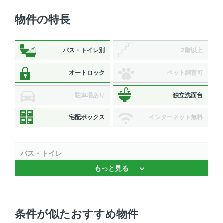
物件の特長
バス・トイレ別
2階以上
オートロック
ペット飼育可
駐車場あり
独立洗面台
宅配ボックス
インターネット無料
バス・トイレ
もっと見る
浴室乾燥機 、 追焚機能 、 温水洗浄便座 、 独立洗面台 、
バストイレ別
キッチン
条件が似たおすすめ物件