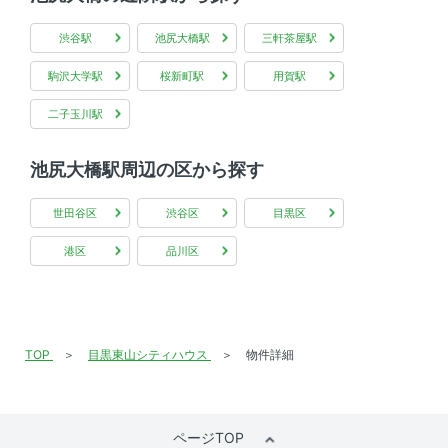
分譲賃貸
渋谷駅
池尻大橋駅
三軒茶屋駅
駒沢大学駅
桜新町駅
用賀駅
二子玉川駅
池尻大橋駅周辺の区から探す
世田谷区
渋谷区
目黒区
港区
品川区
TOP
目黒東山シティハウス
物件詳細
ページTOP