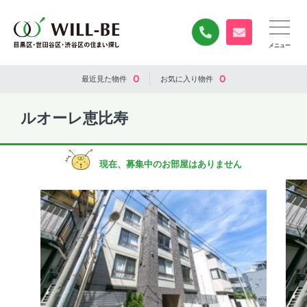
0120-840-834
無料お問い合
0
0
最近見た
物件
お気に入り
物件
ルオーレ恵比寿
現在、募集中のお部屋はありません