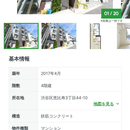
01
/
20
※画像は一例です
基本情報
築年
2017年4月
階数
4階建
所在地
渋谷区恵比寿3丁目44-10
地図を見る
構造
鉄筋コンクリート
物件種類
マンション