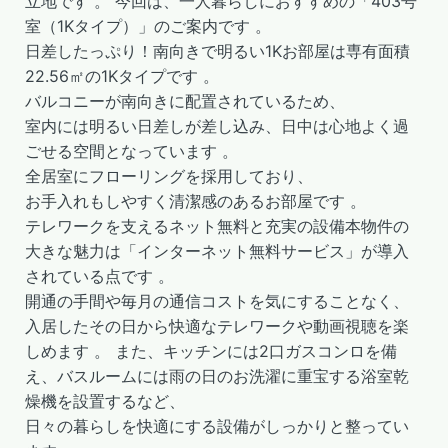
立地です 。 今回は、一人暮らしにおすすめの「403号
室（1Kタイプ）」のご案内です 。
日差したっぷり！南向きで明るい1Kお部屋は専有面積
22.56㎡の1Kタイプです 。
バルコニーが南向きに配置されているため、
室内には明るい日差しが差し込み、日中は心地よく過
ごせる空間となっています 。
全居室にフローリングを採用しており、
お手入れもしやすく清潔感のあるお部屋です 。
テレワークを支えるネット無料と充実の設備本物件の
大きな魅力は「インターネット無料サービス」が導入
されている点です 。
開通の手間や毎月の通信コストを気にすることなく、
入居したその日から快適なテレワークや動画視聴を楽
しめます 。 また、キッチンには2口ガスコンロを備
え、バスルームには雨の日のお洗濯に重宝する浴室乾
燥機を設置するなど、
日々の暮らしを快適にする設備がしっかりと整ってい