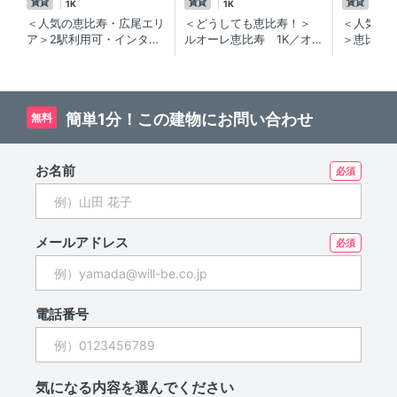
賃貸
賃貸
賃貸
1K
1K
1K
＜人気の恵比寿・広尾エリ
＜どうしても恵比寿！＞
＜人気の
ア＞2駅利用可・インター
ルオーレ恵比寿 1K／オ
＞恵比寿
ネット無料の賃貸マンショ
ートロック・宅配ボックス
賃貸マン
ン
用意！2017年築！恵比寿
の築浅賃貸マンション
簡単1分！この建物にお問い合わせ
無料
お名前
メールアドレス
電話番号
気になる内容を選んでください