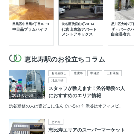
目黒区中目黒2丁目10-11
渋谷区代官山町20-14
品川区大崎2丁目
中目黒プラムハイツ
代官山東急アパート
ザ・パーク
メントアネックス
白金長者丸
恵比寿駅のお役立ちコラム
お部屋探し
恵比寿
中目黒
三軒茶屋
池尻大橋
スタッフが教えます！渋谷勤務の人
におすすめのエリア情報
2021-05-06
渋谷勤務の人は皆どこに住んでいるの？ 渋谷はオフィスビ...
恵比寿
恵比寿エリアのスーパーマーケット