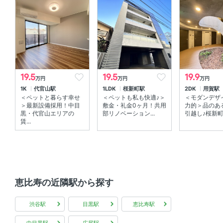
室内設備
室内洗濯機置場 、 エアコン
部屋の特徴
19.5
19.5
19.9
万円
万円
万円
ルーフバルコニー 、 メゾネット 、 全居室フローリング
1K
代官山駅
1LDK
桜新町駅
2DK
用賀駅
、 角部屋
＜ペットと暮らす幸せ
＜ペットも私も快適♪＞
＜モダンデザ
＞最新設備採用！中目
敷金・礼金0ヶ月！共用
力的＞品のあ
共用部
黒・代官山エリアの
部リノベーション...
引越し♪桜新町・
賃...
宅配ボックス
恵比寿の近隣駅から探す
渋谷駅
目黒駅
恵比寿駅
中目黒駅
広尾駅