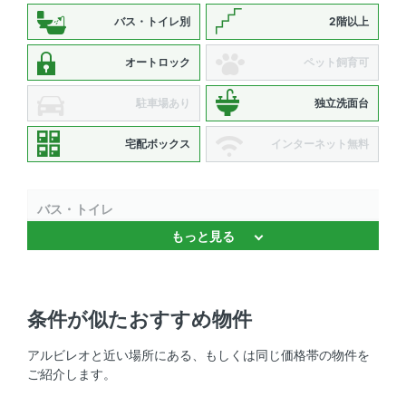
バス・トイレ別
2階以上
オートロック
ペット飼育可
駐車場あり
独立洗面台
宅配ボックス
インターネット無料
バス・トイレ
もっと見る
独立洗面台 、 バストイレ別 、 浴室乾燥機
キッチン
条件が似たおすすめ物件
システムキッチン 、 2口コンロ 、 コンロ2口以上
アルビレオと近い場所にある、もしくは同じ価格帯の物件を
セキュリティ
ご紹介します。
オートロック