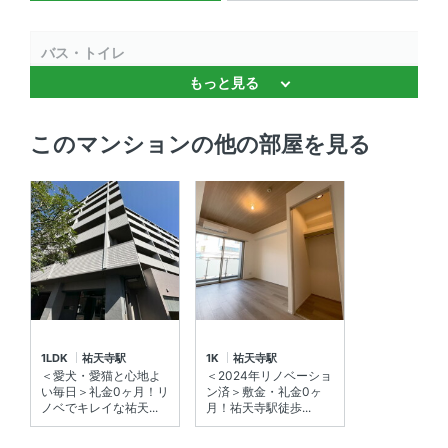
バス・トイレ
もっと見る
独立洗面台 、 温水洗浄便座 、 バストイレ別 、 浴室乾燥
機 、 追焚機能 、 追焚機能
このマンションの他の部屋を見る
キッチン
システムキッチン 、 3口以上コンロ 、 対面式キッチン 、
コンロ2口以上
セキュリティ
オートロック 、 ＴＶモニタ付きインターホン 、 防犯カメ
ラ
1LDK
祐天寺駅
1K
祐天寺駅
室内設備
＜愛犬・愛猫と心地よ
＜2024年リノベーショ
い毎日＞礼金0ヶ月！リ
ン済＞敷金・礼金0ヶ
ノベでキレイな祐天...
月！祐天寺駅徒歩...
室内洗濯機置場 、 エアコン