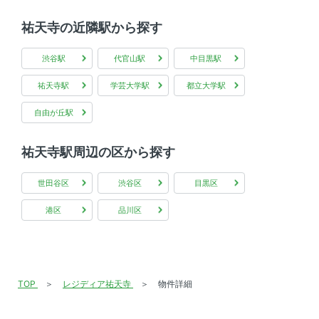
祐天寺の近隣駅から探す
渋谷駅
代官山駅
中目黒駅
祐天寺駅
学芸大学駅
都立大学駅
自由が丘駅
祐天寺駅周辺の区から探す
世田谷区
渋谷区
目黒区
港区
品川区
TOP
レジディア祐天寺
物件詳細