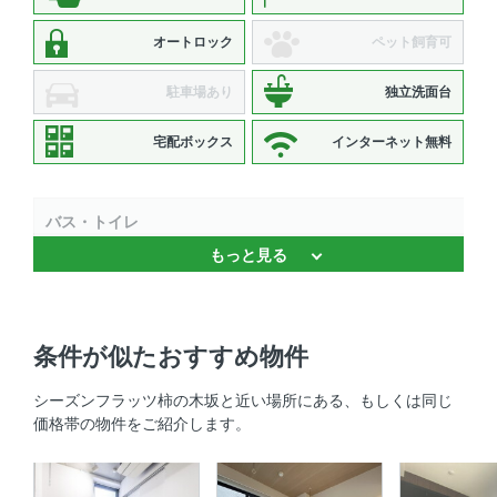
オートロック
ペット飼育可
駐車場あり
独立洗面台
宅配ボックス
インターネット無料
バス・トイレ
もっと見る
バストイレ別 、 浴室乾燥機 、 温水洗浄便座 、 独立洗面
台
キッチン
条件が似たおすすめ物件
システムキッチン 、 対面式キッチン 、 3口以上コンロ 、
シーズンフラッツ柿の木坂と近い場所にある、もしくは同じ
コンロ2口以上
価格帯の物件をご紹介します。
セキュリティ