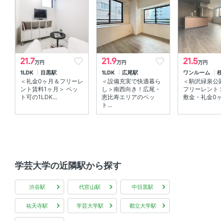
オートロック 、 ＴＶモニタ付きインターホン 、 防犯カメ
ラ
室内設備
室内洗濯機置場 、 エアコン
21.7
21.9
21.5
万円
万円
万円
1LDK
目黒駅
1LDK
広尾駅
ワンルーム
部屋の特徴
＜礼金0ヶ月＆フリーレ
＜設備充実で快適暮ら
＜駒沢緑泉公
ント賃料1ヶ月＞ ペッ
し＞南西向き！広尾・
フリーレント
ウォークインクローゼット 、 バルコニー 、 角部屋 、 南
ト可の1LDK...
恵比寿エリアのペッ
敷金・礼金0ヶ月
ト...
向き 、 全居室フローリング
共用部
エレベーター 、 宅配ボックス 、 敷地内ゴミ箱
学芸大学の近隣駅から探す
その他
渋谷駅
代官山駅
中目黒駅
インターネット無料
祐天寺駅
学芸大学駅
都立大学駅