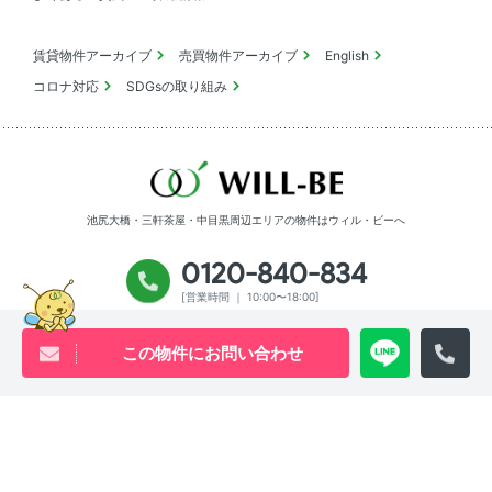
賃貸物件アーカイブ
売買物件アーカイブ
English
コロナ対応
SDGsの取り組み
池尻大橋・三軒茶屋・中目黒周辺エリアの物件は
ウィル・ビーへ
0120-840-834
[営業時間 ｜ 10:00〜18:00]
Youtube
X
Instagram
Tiktok
この物件にお問い合わせ
物件アーカイブ
プライバシーポリシー
サイトマップ