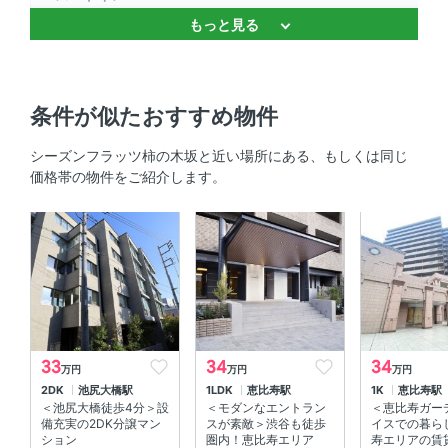
もっと見る
バストイレ別 、 浴室乾燥機 、 温水洗浄便座 、 独立洗面
台
キッチン
条件が似たおすすめ物件
システムキッチン 、 対面式キッチン 、 3口以上コンロ 、
シーズンフラッツ柿の木坂と近い場所にある、もしくは同じ
コンロ2口以上
価格帯の物件をご紹介します。
セキュリティ
オートロック 、 ＴＶモニタ付きインターホン 、 防犯カメ
ラ
室内設備
室内洗濯機置場 、 エアコン
33
34
34
万円
万円
万円
2DK
池尻大橋駅
1LDK
恵比寿駅
1K
恵比寿駅
部屋の特徴
＜池尻大橋徒歩4分＞設
＜モダンなエントラン
＜恵比寿ガー
備充実の2DK分譲マン
スが素敵＞渋谷も徒歩
イスでの暮ら
バルコニー 、 南向き 、 全居室フローリング 、 角部屋 、
ション
圏内！恵比寿エリア
寿エリアの賃