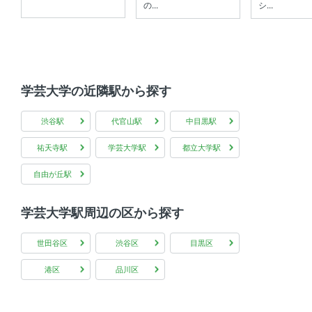
の...
シ...
最上階 、 シューズインクローゼット 、 ウォークインクロ
ーゼット 、 リビング15帖以上
共用部
エレベーター 、 宅配ボックス 、 敷地内ゴミ箱
学芸大学の近隣駅から探す
渋谷駅
代官山駅
中目黒駅
祐天寺駅
学芸大学駅
都立大学駅
自由が丘駅
学芸大学駅周辺の区から探す
世田谷区
渋谷区
目黒区
港区
品川区