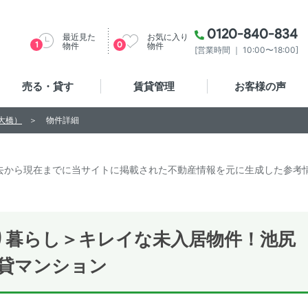
0120-840-834
最近見た
お気に入り
1
0
物件
物件
[営業時間 ｜ 10:00〜18:00]
売る・貸す
賃貸管理
お客様の声
尻大橋）
物件詳細
去から現在までに当サイトに掲載された不動産情報を元に生成した参考
り暮らし＞キレイな未入居物件！池尻
貸マンション