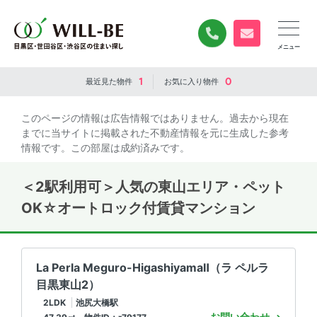
0120-840-834
無料お問い合
1
0
最近見た
物件
お気に入り
物件
このページの情報は広告情報ではありません。過去から現在
までに当サイトに掲載された不動産情報を元に生成した参考
情報です。この部屋は成約済みです。
＜2駅利用可＞人気の東山エリア・ペット
OK☆オートロック付賃貸マンション
La Perla Meguro-HigashiyamaⅡ（ラ ペルラ
目黒東山2）
2LDK
池尻大橋駅
お問い合わせ