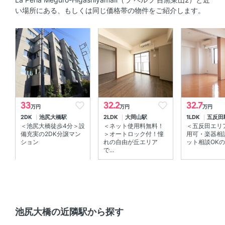
い場所にある、もしくは同じ価格帯の物件をご紹介します。
セキュリティ
オートロック 、 ＴＶモニタ付きインターホン 、 防犯カメ
ラ
室内設備
室内洗濯機置場 、 エアコン
33
32.2
32.7
万円
万円
万円
部屋の特徴
2DK
池尻大橋駅
2LDK
大岡山駅
1LDK
五反田
＜池尻大橋徒歩4分＞設
＜ネット使用料無料！
＜五反田エリ
ウォークインクローゼット 、 シューズインクローゼット
備充実の2DK分譲マン
＞オートロック付！憧
用可・楽器相
、 バルコニー 、 全居室フローリング
ション
れの自由が丘エリア
ット相談OKの設
で...
共用部
宅配ボックス 、 エレベーター 、 敷地内ゴミ箱
池尻大橋の近隣駅から探す