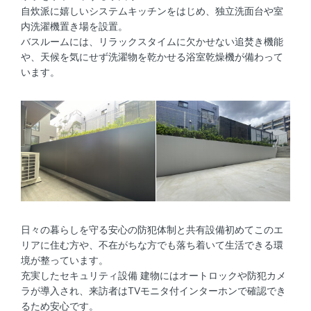
自炊派に嬉しいシステムキッチンをはじめ、独立洗面台や室
内洗濯機置き場を設置。
バスルームには、リラックスタイムに欠かせない追焚き機能
や、天候を気にせず洗濯物を乾かせる浴室乾燥機が備わって
います。
日々の暮らしを守る安心の防犯体制と共有設備初めてこのエ
リアに住む方や、不在がちな方でも落ち着いて生活できる環
境が整っています。
充実したセキュリティ設備 建物にはオートロックや防犯カメ
ラが導入され、来訪者はTVモニタ付インターホンで確認でき
るため安心です。