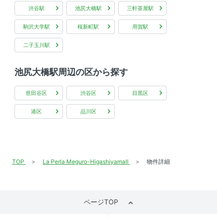
渋谷駅
池尻大橋駅
三軒茶屋駅
駒沢大学駅
桜新町駅
用賀駅
二子玉川駅
池尻大橋駅周辺の区から探す
世田谷区
渋谷区
目黒区
港区
品川区
TOP
La Perla Meguro-HigashiyamaⅡ
物件詳細
ページTOP