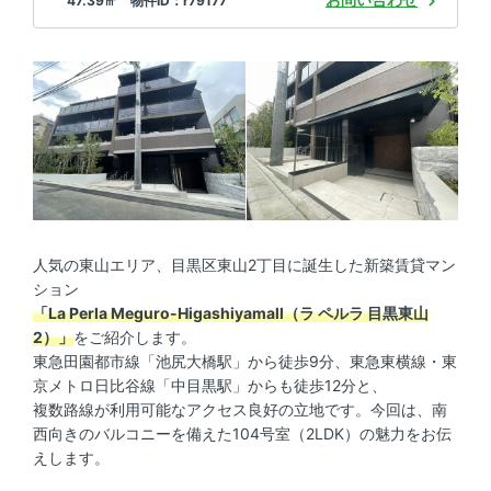
47.39㎡ 物件ID：r79177
人気の東山エリア、目黒区東山2丁目に誕生した新築賃貸マン
ション
「La Perla Meguro-Higashiyamall（ラ ペルラ 目黒東山
2）」
をご紹介します。
東急田園都市線「池尻大橋駅」から徒歩9分、東急東横線・東
京メトロ日比谷線「中目黒駅」からも徒歩12分と、
複数路線が利用可能なアクセス良好の立地です。今回は、南
西向きのバルコニーを備えた104号室（2LDK）の魅力をお伝
えします。