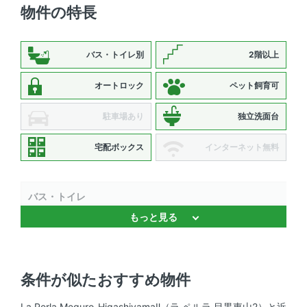
物件の特長
バス・トイレ別
2階以上
オートロック
ペット飼育可
駐車場あり
独立洗面台
宅配ボックス
インターネット無料
バス・トイレ
もっと見る
バストイレ別 、 浴室乾燥機 、 追焚機能 、 温水洗浄便座
、 独立洗面台
キッチン
条件が似たおすすめ物件
システムキッチン 、 3口以上コンロ 、 コンロ2口以上
La Perla Meguro-HigashiyamaⅡ（ラ ペルラ 目黒東山2）と近