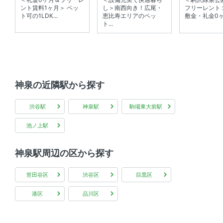
バルコニー 、 全居室フローリング 、 角部屋
ント賃料1ヶ月＞ ペッ
し＞南西向き！広尾・
フリーレント
ト可の1LDK...
恵比寿エリアのペッ
敷金・礼金0ヶ月
ト...
共用部
エレベーター 、 宅配ボックス
その他
神泉の近隣駅から探す
SOHO可 、 デザイナーズ
渋谷駅
神泉駅
駒場東大前駅
池ノ上駅
神泉駅周辺の区から探す
世田谷区
渋谷区
目黒区
港区
品川区