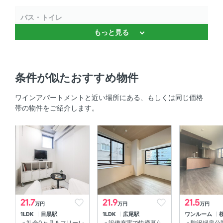
バス・トイレ
もっと見る
浴室乾燥機 、 追焚機能 、 追焚機能 、 バストイレ別 、
独立洗面台 、 温水洗浄便座
キッチン
条件が似たおすすめ物件
システムキッチン 、 3口以上コンロ 、 コンロ2口以上
ワインアパートメントと近い場所にある、もしくは同じ価格
帯の物件をご紹介します。
セキュリティ
オートロック 、 ＴＶモニタ付きインターホン 、 防犯カメ
ラ
室内設備
エアコン 、 室内洗濯機置場
21.7
21.9
21.5
万円
万円
万円
部屋の特徴
1LDK
目黒駅
1LDK
広尾駅
ワンルーム
＜礼金0ヶ月＆フリーレ
＜設備充実で快適暮ら
＜駒沢緑泉公