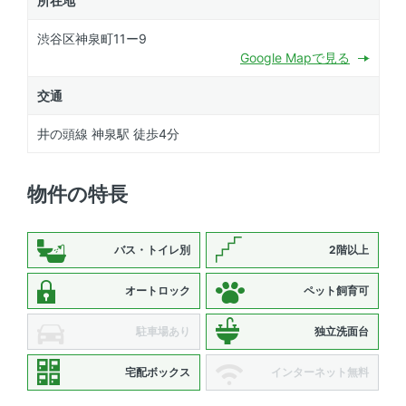
所在地
渋谷区神泉町11ー9
Google Mapで見る
交通
井の頭線 神泉駅 徒歩4分
物件の特長
バス・トイレ別
2階以上
オートロック
ペット飼育可
駐車場あり
独立洗面台
宅配ボックス
インターネット無料