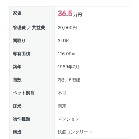
36.5
家賃
万円
管理費 ／ 共益費
20,000円
間取り
3LDK
専有面積
116.09㎡
築年
1989年7月
階数
2階／6階建
ペット飼育
不可
採光
南東
物件種類
マンション
構造
鉄筋コンクリート