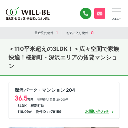
0120-840-834
無料お問い合
1
0
最近見た
物件
お気に入り
物件
＜110平米超えの3LDK！＞広々空間で家族
快適！桜新町・深沢エリアの賃貸マンショ
ン
深沢パーク・マンション 204
36.5
万円
管理費/共益費 20,000円
3LDK
桜新町駅
お問い合わせ
116.09㎡ 物件ID：r79159