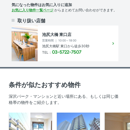
バルコニー 、 ウォークインクローゼット 、 トランクルー
気になった物件はお気に入りに追加
ム 、 リビング15帖以上 、 南向き
お気に入り物件一覧ページ
からまとめてお問い合わせができます。
共用部
取り扱い店舗
敷地内ゴミ箱 、 宅配ボックス 、 エレベーター
池尻大橋 東口店
営業時間 ｜ 10:00～18:00
その他
池尻大橋駅 東口から徒歩30秒
03-5722-7507
TEL：
分譲賃貸
物件概要
条件が似たおすすめ物件
敷地内駐車場
空無
深沢パーク・マンションと近い場所にある、もしくは同じ価
格帯の物件をご紹介します。
駐輪場
-
敷金 ／ 保証金
365,000円 ／ -円
償却
-円