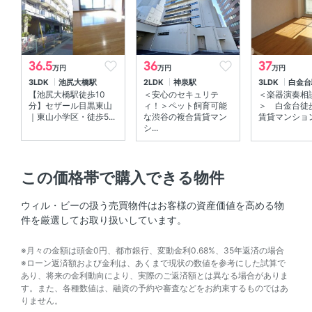
礼金
547,500円
仲介手数料
賃料1ヶ月分+税
36.5
36
37
万円
万円
万円
初期費用概算
約1,732,000円
3LDK
池尻大橋駅
2LDK
神泉駅
3LDK
白金台
内訳を見る
【池尻大橋駅徒歩10
＜安心のセキュリテ
＜楽器演奏相
分】セザール目黒東山
ィ！＞ペット飼育可能
＞ 白金台徒
｜東山小学区・徒歩5...
な渋谷の複合賃貸マン
賃貸マンショ
シ...
めやす賃料
404,010円 ／ 月
表示
契約期間
定期借家契約 2年00ヶ月
この価格帯で購入できる物件
保険料
借家人賠償責任保険を付帯した火
ウィル・ビーの扱う売買物件はお客様の資産価値を高める物
災保険にご加入いただきます
件を厳選してお取り扱いしています。
再契約料
1ヶ月
※月々の金額は頭金0円、都市銀行、変動金利0.68%、35年返済の場合
※ローン返済額および金利は、あくまで現状の数値を参考にした試算で
短期解約違約金
1年未満解約違約金有
あり、将来の金利動向により、実際のご返済額とは異なる場合がありま
す。また、各種数値は、融資の予約や審査などをお約束するものではあ
保証会社利用
りません。