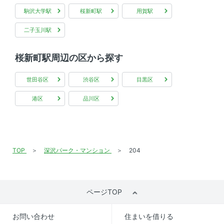
学区
駒沢大学駅
桜新町駅
用賀駅
-
二子玉川駅
入居
2026年6月下旬
桜新町駅周辺の区から探す
取引態様
一般
世田谷区
渋谷区
目黒区
情報更新日
2026年08月03日
港区
品川区
次回更新予定日
情報更新日より2週間
TOP
深沢パーク・マンション
204
ページTOP
お問い合わせ
住まいを借りる