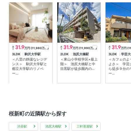
初回保証委託料(最低15000円)：月額賃料等の50%2年目
以降：10000円/年
鍵交換費用
33000円（税込）
緊急サポート
詳細要確認
31.9
31.9
31.9
月
月
月
リノベーション
万円 (11,980万円)
万円 (11,990万円)
万円 (1
々
々
々
3LDK
駒沢大学駅
2LDK
池尻大橋駅
3LDK
学芸大
＜八雲の静謐なレジデ
＜東山小学校学区×最上
＜カフェのよ
-
ンス＞ 駒沢大学駅と
階＞ 池尻大橋駅と中
よさ＞ 学芸
都立大学駅のリノベ
目黒駅が徒歩圏内の...
ら徒歩９分の
その他初期費用
ー...
ー...
口座振替事務手数料：220円（税込）/月
備考
・ピアノ相談可能 ・駐車場空き要確認 ・駐輪場：組合契
桜新町の近隣駅から探す
約 ・管理人不在の為、土曜日午後・日曜祝祭日の引越し
不可
渋谷駅
池尻大橋駅
三軒茶屋駅