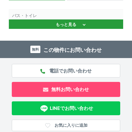
バス・トイレ
もっと見る
独立洗面台 、 バストイレ別 、 浴室乾燥機 、 追焚機能 、
温水洗浄便座
キッチン
この物件にお問い合わせ
無料
システムキッチン 、 3口以上コンロ 、 コンロ2口以上
セキュリティ
オートロック 、 ＴＶモニタ付きインターホン
無料お問い合わせ
室内設備
LINEでお問い合わせ
エアコン 、 室内洗濯機置場
部屋の特徴
お気に入りに追加