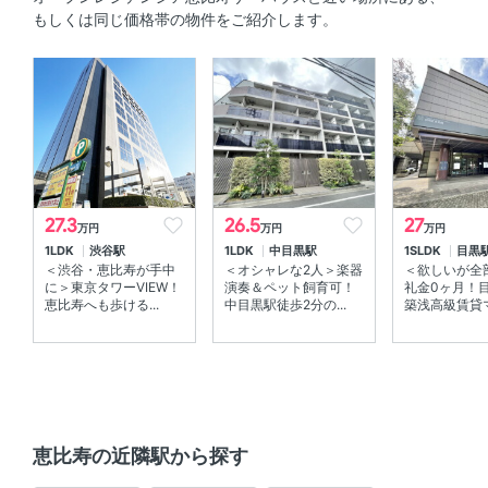
セキュリティ
もしくは同じ価格帯の物件をご紹介します。
ＴＶモニタ付きインターホン 、 オートロック
室内設備
床暖房 、 室内洗濯機置場
部屋の特徴
27.3
26.5
27
万円
万円
万円
全居室フローリング 、 バルコニー
1LDK
渋谷駅
1LDK
中目黒駅
1SLDK
目黒
＜渋谷・恵比寿が手中
＜オシャレな2人＞楽器
＜欲しいが全
共用部
に＞東京タワーVIEW！
演奏＆ペット飼育可！
礼金0ヶ月！
恵比寿へも歩ける...
中目黒駅徒歩2分の...
築浅高級賃貸マ
エレベーター 、 宅配ボックス
その他
分譲賃貸
恵比寿の近隣駅から探す