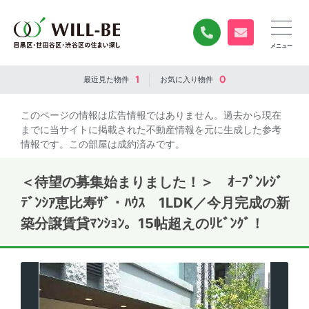
0120-840-834
無料お問い合
1
0
最近見た
物件
お気に入り
物件
このページの情報は広告情報ではありません。過去から現在
までに当サイトに掲載された不動産情報を元に生成した参考
情報です。この部屋は成約済みです。
＜待望の募集始まりました！＞ ｵｰﾌﾟﾝﾚｼﾞ
ﾃﾞﾝｼｱ恵比寿ｻﾞ・ﾊｳｽ 1LDK／今月完成の新
築分譲賃貸ﾏﾝｼｮﾝ。15帖超えのﾘﾋﾞﾝｸﾞ！