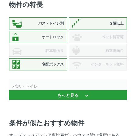
物件の特長
バス・トイレ別
2階以上
オートロック
ペット飼育可
駐車場あり
独立洗面台
宅配ボックス
インターネット無料
バス・トイレ
もっと見る
温水洗浄便座 、 追焚機能 、 浴室乾燥機 、 バストイレ別
キッチン
条件が似たおすすめ物件
システムキッチン
オープンレジデンシア恵比寿ザ・ハウスと近い場所にある、