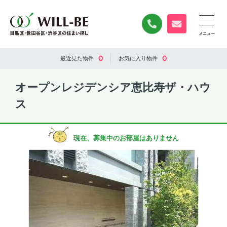
0120-840-834
無料お問い合
0
0
最近見た
物件
お気に入り
物件
オープンレジデンシア恵比寿ザ・ハウ
ス
現在、募集中のお部屋はありません