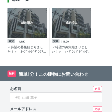
成約済み
成約済み
賃貸
賃貸
1LDK
1LDK
＜待望の募集始まりまし
＜待望の募集始まりまし
た！＞ ｵｰﾌﾟﾝﾚｼﾞﾃﾞﾝｼｱ恵
た！＞ ｵｰﾌﾟﾝﾚｼﾞﾃﾞﾝｼｱ恵
比寿ｻﾞ・ﾊｳｽ 1LDK／今月
比寿ｻﾞ・ﾊｳｽ 1LDK／今月
完成の分譲賃貸マンショ
完成の新築分譲賃貸ﾏﾝｼｮ
ン。15帖超えのﾘﾋﾞﾝｸﾞ！
ﾝ。15帖超えのﾘﾋﾞﾝｸﾞ！
簡単1分！この建物にお問い合わせ
無料
お名前
メールアドレス