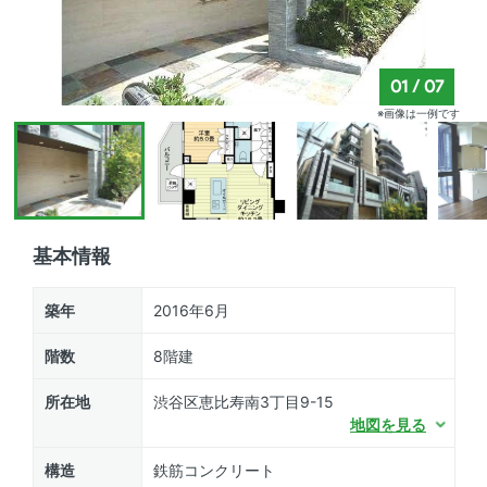
01
/
07
※画像は一例です
基本情報
築年
2016年6月
階数
8階建
所在地
渋谷区恵比寿南3丁目9-15
地図を見る
構造
鉄筋コンクリート