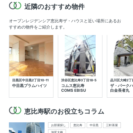
近隣のおすすめ物件
オープンレジデンシア恵比寿ザ・ハウスと近い場所にあるお
すすめの物件をご紹介します。
目黒区中目黒2丁目10-11
渋谷区恵比寿3丁目18-5
品川区大崎2丁目
中目黒プラムハイツ
コムス恵比寿
ザ・パーク
COMS EBISU
白金長者丸
恵比寿駅のお役立ちコラム
お部屋探し
恵比寿
中目黒
三軒茶屋
池尻大橋