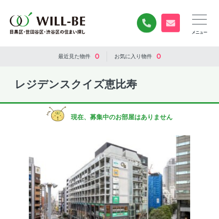
0120-840-834
無料お問い合
0
0
最近見た
物件
お気に入り
物件
レジデンスクイズ恵比寿
現在、募集中のお部屋はありません