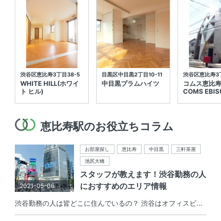
渋谷区恵比寿3丁目38-5
目黒区中目黒2丁目10-11
渋谷区恵比寿3丁
WHITE HILL(ホワイ
中目黒プラムハイツ
コムス恵比
ト ヒル)
COMS EBIS
恵比寿駅のお役立ちコラム
お部屋探し
恵比寿
中目黒
三軒茶屋
池尻大橋
スタッフが教えます！渋谷勤務の人
におすすめのエリア情報
2021-05-06
渋谷勤務の人は皆どこに住んでいるの？ 渋谷はオフィスビ...