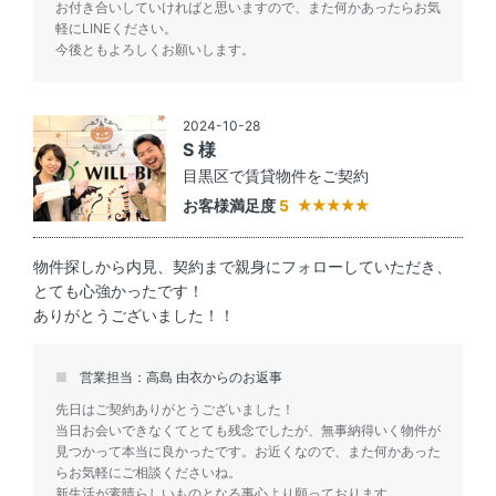
お付き合いしていければと思いますので、また何かあったらお気
軽にLINEください。
今後ともよろしくお願いします。
2024-10-28
S 様
目黒区で賃貸物件をご契約
お客様満足度
5
物件探しから内見、契約まで親身にフォローしていただき、
とても心強かったです！
ありがとうございました！！
営業担当：高島 由衣からのお返事
先日はご契約ありがとうございました！
当日お会いできなくてとても残念でしたが、無事納得いく物件が
見つかって本当に良かったです。お近くなので、また何かあった
らお気軽にご相談くださいね。
新生活が素晴らしいものとなる事心より願っております。