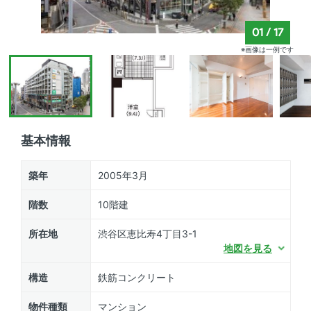
01
/
17
※画像は一例です
基本情報
築年
2005年3月
階数
10階建
所在地
渋谷区恵比寿4丁目3-1
地図を見る
構造
鉄筋コンクリート
物件種類
マンション