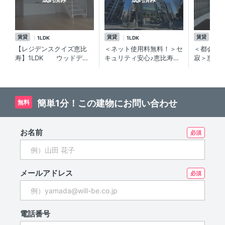
賃貸
賃貸
賃貸
1LDK
1LDK
1K
【レジデンスクイズ恵比
＜ネット使用料無料！＞セ
＜都会の
寿】1LDK ウッドデッ
キュリティ安心♪恵比寿駅
寂＞恵比寿
キバルコニー付！！恵比寿
から徒歩1分の賃貸マンシ
心と洗練
駅徒歩1分。デザイナーズ
ョン
ナーズ賃
賃貸マンション！！
簡単1分！この建物にお問い合わせ
無料
お名前
メールアドレス
電話番号