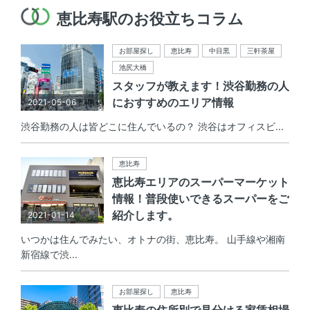
恵比寿駅のお役立ちコラム
お部屋探し
恵比寿
中目黒
三軒茶屋
池尻大橋
スタッフが教えます！渋谷勤務の人
におすすめのエリア情報
2021-05-06
渋谷勤務の人は皆どこに住んでいるの？ 渋谷はオフィスビ...
恵比寿
恵比寿エリアのスーパーマーケット
情報！普段使いできるスーパーをご
紹介します。
2021-01-14
いつかは住んでみたい、オトナの街、恵比寿。 山手線や湘南
新宿線で渋...
お部屋探し
恵比寿
恵比寿の住所別で見分ける家賃相場