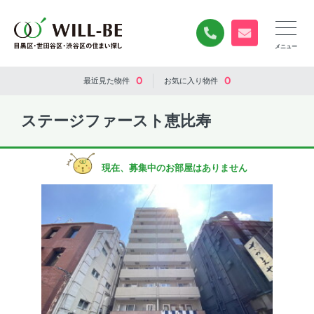
0120-840-834
無料お問い合
0
0
最近見た
物件
お気に入り
物件
ステージファースト恵比寿
現在、募集中のお部屋はありません