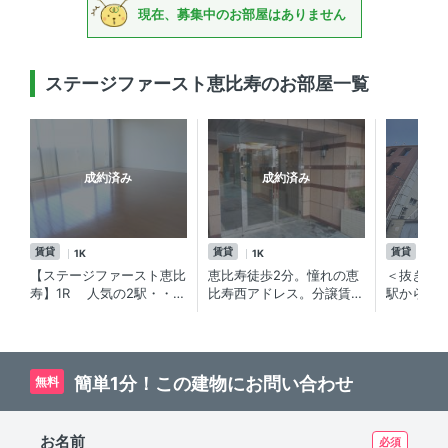
現在、募集中のお部屋はありません
ステージファースト恵比寿のお部屋一覧
成約済み
成約済み
賃貸
賃貸
賃貸
1K
1K
1K
【ステージファースト恵比
恵比寿徒歩2分。憧れの恵
＜抜きん
寿】1R 人気の2駅・・・
比寿西アドレス。分譲賃貸
駅から徒
代官山と恵比寿の間に住
マンション【ステージファ
譲賃貸マ
む。眺望良好の角部屋。
ースト恵比寿】女性も安心
38平米超え分譲賃貸マン
のセキュリティ用意。
ション！
簡単1分！この建物にお問い合わせ
無料
お名前