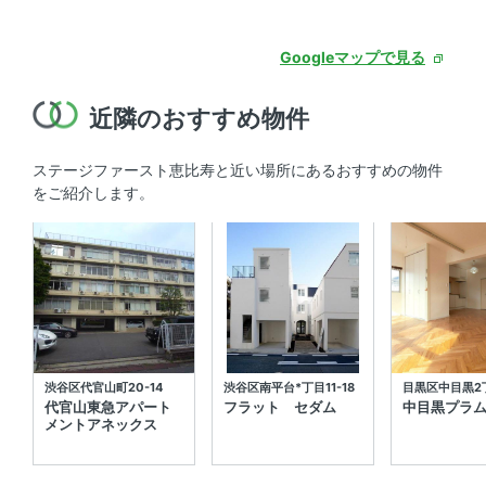
Googleマップで見る
近隣のおすすめ物件
ステージファースト恵比寿と近い場所にあるおすすめの物件
をご紹介します。
渋谷区代官山町20-14
渋谷区南平台*丁目11-18
目黒区中目黒2丁
代官山東急アパート
フラット セダム
中目黒プラ
メントアネックス