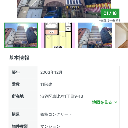
01
/
18
※画像は一例です
基本情報
築年
2003年12月
階数
11階建
所在地
渋谷区恵比寿1丁目9-13
地図を見る
構造
鉄筋コンクリート
物件種類
マンション