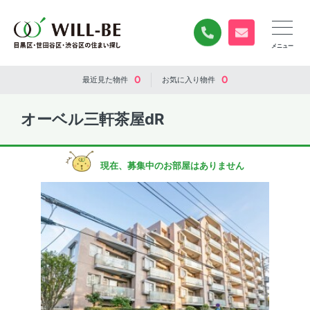
0120-840-834
無料お問い合
0
0
最近見た
物件
お気に入り
物件
オーベル三軒茶屋dR
現在、募集中のお部屋はありません