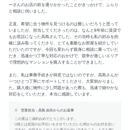
ーさんのお店の前を通りかかったことがきっかけで、ふらり
と相談に伺いました。
正直、希望に合う物件を見つけるのは難しいだろうと思って
いましたが、担当してくださったのは、なんと8年前に賃貸で
もお世話になった高島さんでした。その当時も私の好みを的
確に汲み取ってくださり、とても素敵なお部屋を紹介してい
ただいたのですが、今回も変わらず親身に相談に乗っていた
だき、迅速かつ丁寧な対応のおかげで、競争が激しいエリア
で理想的なマンションを購入することができました。
また、私は事務手続きが得意ではないのですが、高島さんが
一つひとつ丁寧にサポートしてくださり、大変助かりまし
た。購入後に物件に少し問題があった際も、迅速で細やかな
対応をしていただき、本当に感謝しています。
営業担当：高島 由衣からのお返事
この度はご成約おめでとうございます。
U様とは賃貸のお手伝いをさせていただいた時からのお付き合い
ですが、今回またこのような形でお会いできたこと、とても嬉し