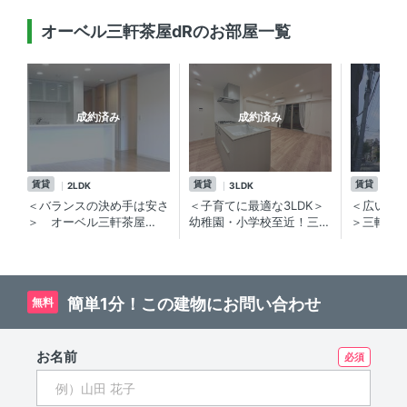
オーベル三軒茶屋dRのお部屋一覧
成約済み
成約済み
賃貸
賃貸
賃貸
2LDK
3LDK
ワ
＜バランスの決め手は安さ
＜子育てに最適な3LDK＞
＜広いバ
＞ オーベル三軒茶屋
幼稚園・小学校至近！三軒
＞三軒茶
dR 2SLDK／使いやすく
茶屋のリノベーション済分
ション
ﾊﾞﾗﾝｽの取れたお部屋に安
譲賃貸マンション
さが加わった。三軒茶屋の
分譲賃貸マンション
簡単1分！この建物にお問い合わせ
無料
お名前