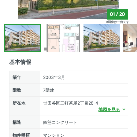
01
/
20
※画像は一例です
基本情報
築年
2003年3月
階数
7階建
所在地
世田谷区三軒茶屋2丁目28-4
地図を見る
構造
鉄筋コンクリート
物件種類
マンション