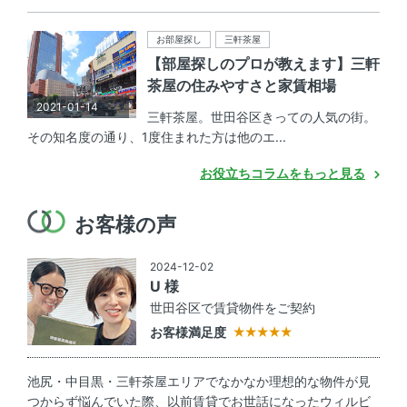
お部屋探し
三軒茶屋
【部屋探しのプロが教えます】三軒
茶屋の住みやすさと家賃相場
2021-01-14
三軒茶屋。世田谷区きっての人気の街。
その知名度の通り、1度住まれた方は他のエ...
お役立ちコラムをもっと見る
お客様の声
2024-12-02
U 様
世田谷区で賃貸物件をご契約
お客様満足度
池尻・中目黒・三軒茶屋エリアでなかなか理想的な物件が見
つからず悩んでいた際、以前賃貸でお世話になったウィルビ