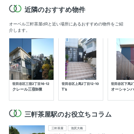
近隣のおすすめ物件
オーベル三軒茶屋dRと近い場所にあるおすすめの物件をご紹
介します。
世田谷区三宿2丁目16-12
世田谷区上馬2丁目12-10
世田谷区下馬2丁
クレール三宿B棟
T’s
オーシャン
三軒茶屋駅のお役立ちコラム
三軒茶屋
池尻大橋