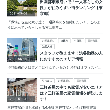
田園都市線沿いで「一人暮らしの女
性」が住みやすい街ランキング【東
京編】
2021-05-06
「職場と現在の家が遠く、通勤時間を短縮したい！」このよ
うに思っていらっしゃる方は非常...
お部屋探し
恵比寿
中目黒
三軒茶屋
池尻大橋
スタッフが教えます！渋谷勤務の人
におすすめのエリア情報
2021-05-06
渋谷勤務の人は皆どこに住んでいるの？ 渋谷はオフィスビ...
引っ越し
お部屋探し
三軒茶屋
三軒茶屋の中でも家賃が安いエリア
は？三軒茶屋の家賃相場を解説しま
す！
2021-01-14
三軒茶屋の街を構成する6地域 三軒茶屋といえば種類豊富...