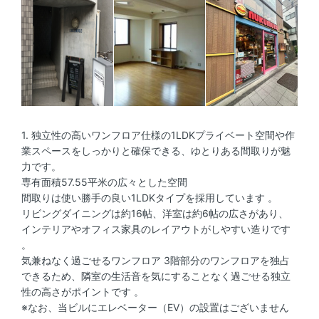
1. 独立性の高いワンフロア仕様の1LDKプライベート空間や作
業スペースをしっかりと確保できる、ゆとりある間取りが魅
力です。
専有面積57.55平米の広々とした空間
間取りは使い勝手の良い1LDKタイプを採用しています 。
リビングダイニングは約16帖、洋室は約6帖の広さがあり、
インテリアやオフィス家具のレイアウトがしやすい造りです
。
気兼ねなく過ごせるワンフロア 3階部分のワンフロアを独占
できるため、隣室の生活音を気にすることなく過ごせる独立
性の高さがポイントです 。
※なお、当ビルにエレベーター（EV）の設置はございません