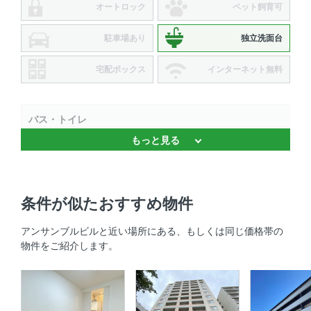
オートロック
ペット飼育可
駐車場あり
独立洗面台
宅配ボックス
インターネット無料
バス・トイレ
もっと見る
独立洗面台 、 バストイレ別
キッチン
条件が似たおすすめ物件
システムキッチン
アンサンブルビルと近い場所にある、もしくは同じ価格帯の
室内設備
物件をご紹介します。
室内洗濯機置場 、 エアコン
部屋の特徴