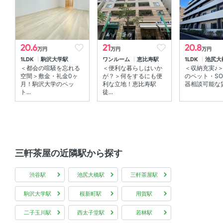
角部屋
20.6
21
20.8
万円
万円
万円
1LDK
駒沢大学駅
ワンルーム
恵比寿駅
1LDK
池尻大
＜都会の喧騒を忘れる
＜便利な暮らしはいか
＜収納充実♪
空間＞敷金・礼金0ヶ
が？＞何をするにも便
のペット・SO
月！駒沢大学のペッ
利な立地！恵比寿駅
器相談可能な賃貸
ト...
徒...
三軒茶屋の近隣駅から探す
渋谷駅
池尻大橋駅
三軒茶屋駅
駒沢大学駅
桜新町駅
用賀駅
二子玉川駅
西太子堂駅
若林駅