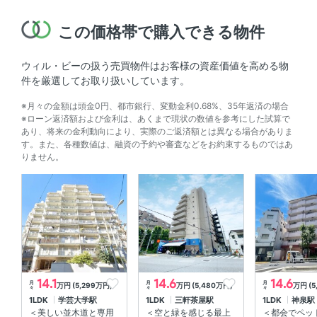
この価格帯で購入できる物件
ウィル・ビーの扱う売買物件はお客様の資産価値を高める物
件を厳選してお取り扱いしています。
※月々の金額は頭金0円、都市銀行、変動金利0.68%、35年返済の場合
※ローン返済額および金利は、あくまで現状の数値を参考にした試算で
あり、将来の金利動向により、実際のご返済額とは異なる場合がありま
す。また、各種数値は、融資の予約や審査などをお約束するものではあ
りません。
14.1
14.6
14.6
月
月
月
万円 (5,299万円)
万円 (5,480万円)
万円 (5
々
々
々
1LDK
学芸大学駅
1LDK
三軒茶屋駅
1LDK
神泉駅
＜美しい並木道と専用
＜空と緑を感じる最上
＜都会でペッ