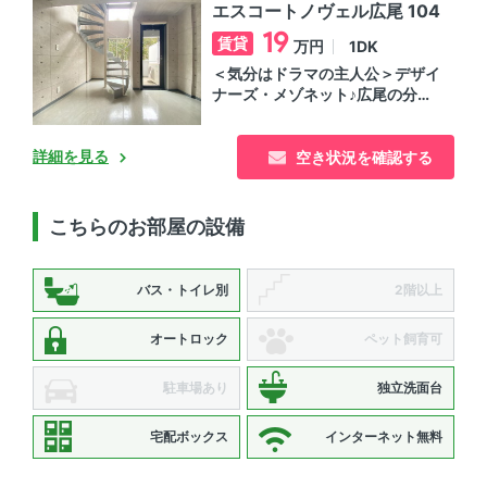
エスコートノヴェル広尾 104
19
賃貸
1DK
万円
＜気分はドラマの主人公＞デザイ
ナーズ・メゾネット♪広尾の分譲
賃貸マンション
詳細を見る
空き状況を確認する
こちらのお部屋の設備
バス・トイレ別
2階以上
オートロック
ペット飼育可
駐車場あり
独立洗面台
宅配ボックス
インターネット無料