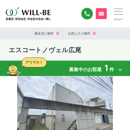
0120-840-834
無料お問い合
0
0
最近見た
物件
お気に入り
物件
エスコートノヴェル広尾
アリマス！
1
募集中のお部屋
件