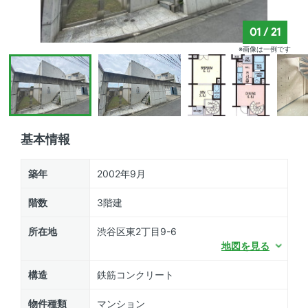
01
/
21
※画像は一例です
基本情報
築年
2002年9月
階数
3階建
所在地
渋谷区東2丁目9-6
地図を見る
構造
鉄筋コンクリート
物件種類
マンション