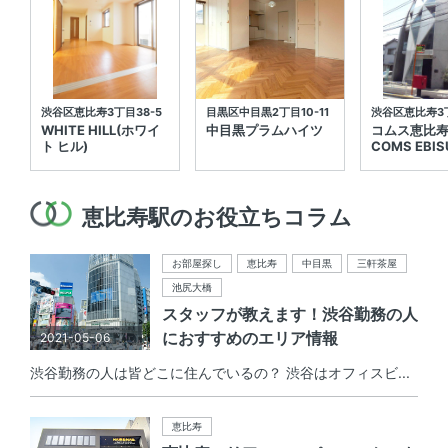
渋谷区恵比寿3丁目38-5
目黒区中目黒2丁目10-11
渋谷区恵比寿3丁
WHITE HILL(ホワイ
中目黒プラムハイツ
コムス恵比
ト ヒル)
COMS EBIS
恵比寿駅のお役立ちコラム
お部屋探し
恵比寿
中目黒
三軒茶屋
池尻大橋
スタッフが教えます！渋谷勤務の人
におすすめのエリア情報
2021-05-06
渋谷勤務の人は皆どこに住んでいるの？ 渋谷はオフィスビ...
恵比寿