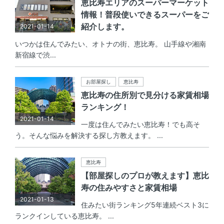
恵比寿エリアのスーパーマーケット
情報！普段使いできるスーパーをご
紹介します。
2021-01-14
いつかは住んでみたい、オトナの街、恵比寿。 山手線や湘南
新宿線で渋...
お部屋探し
恵比寿
恵比寿の住所別で見分ける家賃相場
ランキング！
2021-01-14
一度は住んでみたい恵比寿！でも高そ
う。そんな悩みを解決する探し方教えます。 ...
恵比寿
【部屋探しのプロが教えます】恵比
寿の住みやすさと家賃相場
2021-01-13
住みたい街ランキング5年連続ベスト3に
ランクインしている恵比寿。 ...