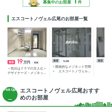
1
募集中のお部屋
件
エスコートノヴェル広尾のお部屋一覧
成約済み
19
賃貸
賃貸
1LDK
2K
万円
賃貸
1DK
＜開放的なメゾネット空間
＜気分はドラマの主人公＞
＞ エスコートノヴェル広
デザイナーズ・メゾネット
尾 1LDK／渋谷・恵比寿
♪広尾の分譲賃貸マンショ
より徒歩圏内！デザイナー
ン
ズ分譲賃貸マンション
エスコートノヴェル広尾おすす
めのお部屋