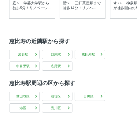
庭＞ 学芸大学駅から
階＞ 三軒茶屋駅まで
す♪＞ 神泉
徒歩5分！リノベーシ...
徒歩14分！リノベ...
が徒歩圏内のリ
恵比寿の近隣駅から探す
渋谷駅
目黒駅
恵比寿駅
中目黒駅
広尾駅
恵比寿駅周辺の区から探す
世田谷区
渋谷区
目黒区
港区
品川区