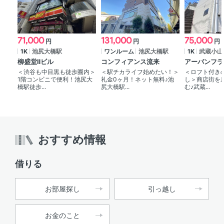
71,000
131,000
75,000
円
円
円
1K
池尻大橋駅
ワンルーム
池尻大橋駅
1K
武蔵小山
柳盛堂Ⅱビル
コンフィアンス流来
アーバンフラ
＜渋谷も中目黒も徒歩圏内＞
＜駅チカライフ始めたい！＞
＜ロフト付き
1階コンビニで便利！池尻大
礼金0ヶ月！ネット無料♪池
し＞商店街を
橋駅徒歩...
尻大橋駅...
む♪武蔵...
おすすめ情報
借りる
お部屋探し
引っ越し
お金のこと