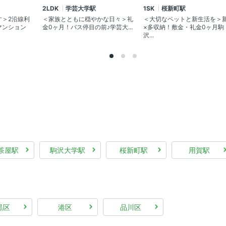
2LDK
学芸大学駅
1SK
桜新町駅
す＞2沿線利
＜家族とともに穏やかな日々＞礼
＜大切なペットと新生活を＞
マンション
金0ヶ月！バス停目の前♪学芸大...
×多収納！敷金・礼金0ヶ月駒
沢...
茶屋駅
駒沢大学駅
桜新町駅
用賀駅
黒区
港区
品川区