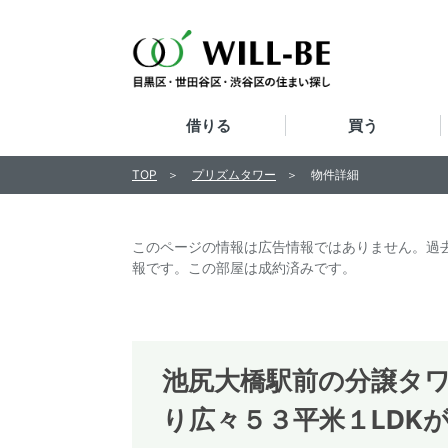
借りる
買う
TOP
プリズムタワー
物件詳細
このページの情報は広告情報ではありません。過
報です。この部屋は成約済みです。
池尻大橋駅前の分譲タ
り広々５３平米１LDK