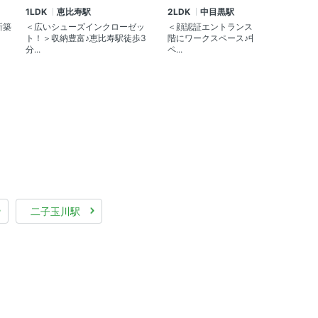
1LDK
恵比寿駅
2LDK
中目黒駅
1
新築
＜広いシューズインクローゼッ
＜顔認証エントランスで安心＞一
＜
ト！＞収納豊富♪恵比寿駅徒歩3
階にワークスペース♪中目黒の
ら
分...
ペ...
大.
二子玉川駅