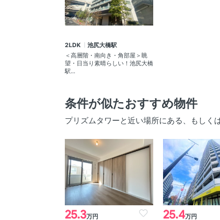
2LDK
池尻大橋駅
＜高層階・南向き・角部屋＞眺
望・日当り素晴らしい！池尻大橋
駅...
条件が似たおすすめ物件
プリズムタワーと近い場所にある、もしく
25.3
25.4
万円
万円