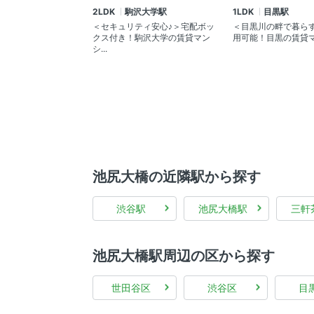
2LDK
駒沢大学駅
1LDK
目黒駅
＜セキュリティ安心♪＞宅配ボッ
＜目黒川の畔で暮ら
クス付き！駒沢大学の賃貸マン
用可能！目黒の賃貸
シ...
池尻大橋の近隣駅から探す
渋谷駅
池尻大橋駅
三軒
池尻大橋駅周辺の区から探す
世田谷区
渋谷区
目