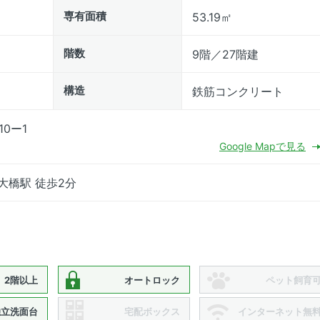
専有面積
53.19㎡
階数
9階／27階建
構造
鉄筋コンクリート
0ー1
Google Mapで見る
大橋駅 徒歩2分
2階以上
オートロック
ペット飼育
独立洗面台
宅配ボックス
インターネット無