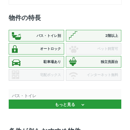
物件の特長
バス・トイレ別
2階以上
オートロック
ペット飼育可
駐車場あり
独立洗面台
宅配ボックス
インターネット無料
バス・トイレ
もっと見る
独立洗面台 、 温水洗浄便座 、 バストイレ別 、 浴室乾燥
機 、 追焚機能 、 追焚機能
セキュリティ