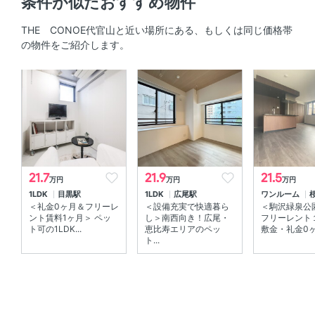
条件が似たおすすめ物件
オートロック 、 ＴＶモニタ付きインターホン 、 防犯カメ
THE CONOE代官山と近い場所にある、もしくは同じ価格帯
ラ
の物件をご紹介します。
室内設備
室内洗濯機置場 、 エアコン 、 床暖房
部屋の特徴
バルコニー
21.7
21.9
21.5
万円
万円
万円
1LDK
目黒駅
1LDK
広尾駅
ワンルーム
＜礼金0ヶ月＆フリーレ
＜設備充実で快適暮ら
＜駒沢緑泉公
ント賃料1ヶ月＞ ペッ
し＞南西向き！広尾・
フリーレント
ト可の1LDK...
恵比寿エリアのペッ
敷金・礼金0ヶ月
ト...