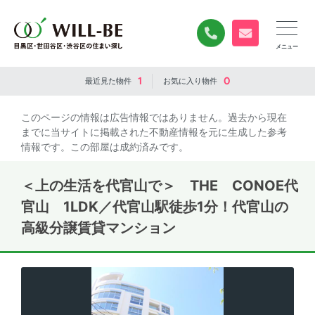
0120-840-834
無料お問い合
1
0
最近見た
物件
お気に入り
物件
このページの情報は広告情報ではありません。過去から現在
までに当サイトに掲載された不動産情報を元に生成した参考
情報です。この部屋は成約済みです。
＜上の生活を代官山で＞ THE CONOE代
官山 1LDK／代官山駅徒歩1分！代官山の
高級分譲賃貸マンション