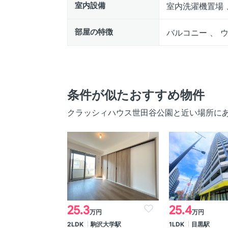
室内設備
室内洗濯機置場 
部屋の特徴
バルコニー 、 
条件が似たおすすめ物件
クラッシィハウス世田谷公園と近い場所に
25.3
25.4
万円
万円
2LDK
駒沢大学駅
1LDK
目黒駅