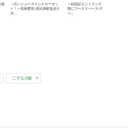
新築
＜広いシューズインクローゼッ
＜顔認証エントランスで安心＞一
＜
ト！＞収納豊富♪恵比寿駅徒歩3
階にワークスペース♪中目黒の
ら
分...
ペ...
大.
二子玉川駅