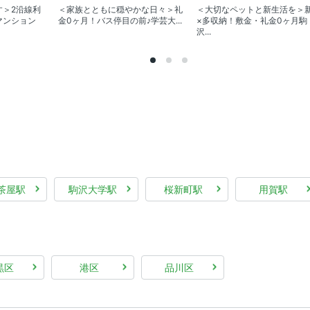
す＞2沿線利
＜家族とともに穏やかな日々＞礼
＜大切なペットと新生活を＞
マンション
金0ヶ月！バス停目の前♪学芸大...
×多収納！敷金・礼金0ヶ月駒
沢...
茶屋駅
駒沢大学駅
桜新町駅
用賀駅
黒区
港区
品川区