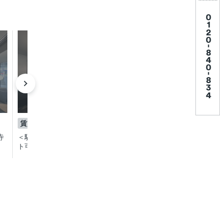
成約済み
成約済
賃貸
賃貸
3LDK
ワンルーム
寺
＜駅チカハイクオリティライフ＞ペッ
＜こんな生活がしたか
ト可！祐天寺駅徒歩2分の賃貸マンシ
ングルライフ♪祐天寺
ョン
可賃貸マンション