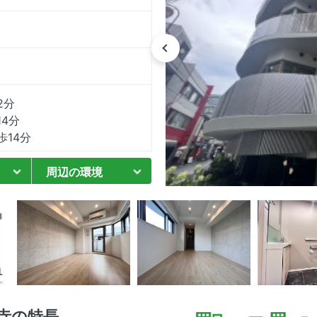
2分
4分
14分
周辺の環境
寺の特長