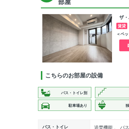
部屋
ザ・
賃貸
＜ペッ
こちらのお部屋の設備
バス・トイレ別
駐車場あり
バス・トイレ
追焚機能 、 バ