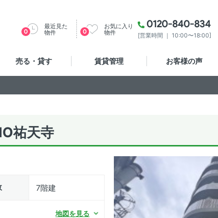
0120-840-834
最近見た
お気に入り
0
0
物件
物件
[営業時間 ｜ 10:00〜18:00]
売る・貸す
賃貸管理
お客様の声
HO祐天寺
数
7階建
地図を見る