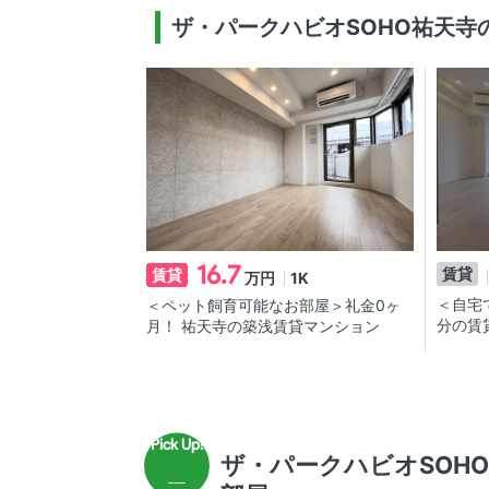
ザ・パークハビオSOHO祐天寺
16.7
賃貸
賃貸
1K
万円
＜自宅
＜ペット飼育可能なお部屋＞礼金0ヶ
分の賃
月！ 祐天寺の築浅賃貸マンション
ザ・パークハビオSOH