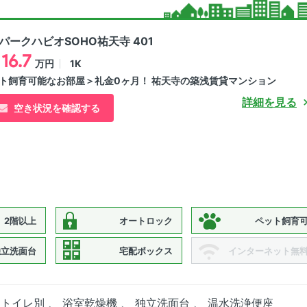
パークハビオSOHO祐天寺 401
16.7
1K
万円
ト飼育可能なお部屋＞礼金0ヶ月！ 祐天寺の築浅賃貸マンション
詳細を見る
空き状況を確認する
2階以上
オートロック
ペット飼育
独立洗面台
宅配ボックス
インターネット無
ストイレ別 、 浴室乾燥機 、 独立洗面台 、 温水洗浄便座