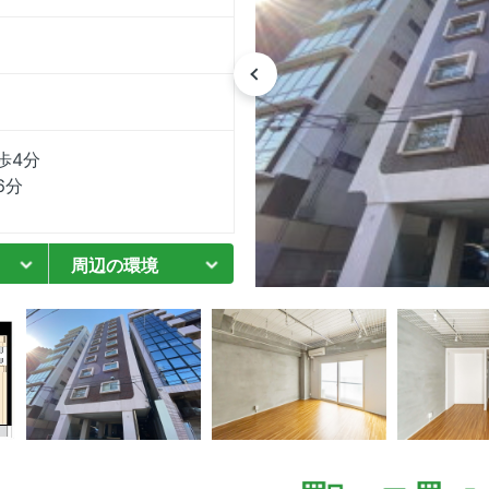
歩4分
6分
周辺の環境