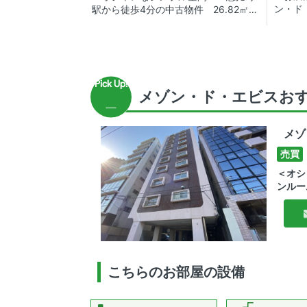
ン・ド
駅から徒歩4分の中古物件 26.82㎡/
山・渋
ワンルーム
ョン！
富！
メゾン・ド・エビスお
メゾ
売買
＜オシ
ンルー
こちらのお部屋の設備