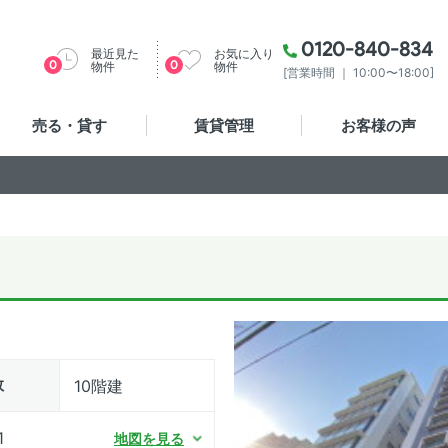
0120-840-834
最近見た
お気に入り
0
0
物件
物件
[営業時間 ｜ 10:00〜18:00]
売る・貸す
賃貸管理
お客様の声
数
10階建
1
地図を見る