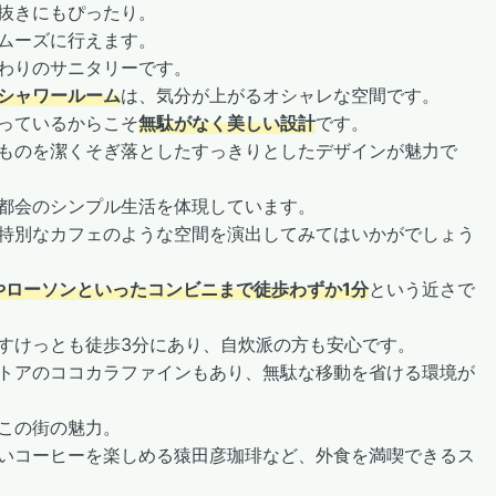
抜きにもぴったり。
ムーズに行えます。
わりのサニタリーです。
シャワールーム
は、気分が上がるオシャレな空間です。
っているからこそ
無駄がなく美しい設計
です。
ものを潔くそぎ落としたすっきりとしたデザインが魅力で
都会のシンプル生活を体現しています。
特別なカフェのような空間を演出してみてはいかがでしょう
やローソンといったコンビニまで徒歩わずか1分
という近さで
すけっとも徒歩3分にあり、自炊派の方も安心です。
トアのココカラファインもあり、無駄な移動を省ける環境が
この街の魅力。
いコーヒーを楽しめる猿田彦珈琲など、外食を満喫できるス