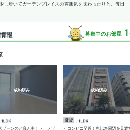
少し歩いてガーデンプレイスの雰囲気を味わったりと、毎日
1
募集中のお部屋
情報
覧
成約済み
成約済み
賃貸
1LDK
1LDK
落ゾーンのど真ん中！＞ メゾ
＜コンビニ至近！恵比寿周辺を見渡