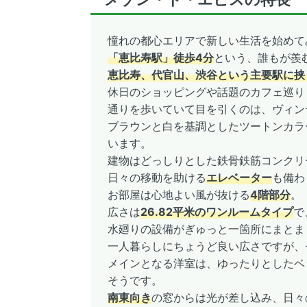
憧れの都心エリアで新しい生活を始めて
「恵比寿駅」徒歩4分
という、誰もが羨
恵比寿、代官山、渋谷という主要駅に挟
休日のショッピングや話題のカフェ巡り
通りを歩いていて目を引くのは、ヴィン
ブラウンと白を基調としたツートンカラ
います。
建物はどっしりとした鉄骨鉄筋コンクリ
日々の移動を助ける
エレベーター
も備わ
お部屋は心地よい風が抜ける
4階部分
。
広さは
26.82平米のワンルームタイプ
で
水廻りの設備がぎゅっと一箇所にまとま
一人暮らしにちょうど良い広さですが、
メインとなる洋室は、ゆったりとしたベ
そうです。
南東向き
の窓からは光が差し込み、日々