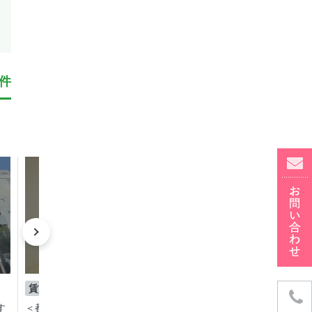
件
成約済み
成約済
賃貸
賃貸
1LDK
1K
す
＜都心×フル＞ メゾン・ド・エビ
＜準備万端！＞ メゾ