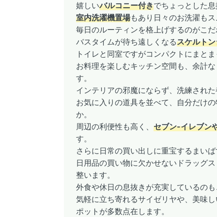
嬉しい
バルコニー付き
でちょっとした息
室内洗濯機置場
もあり日々のお洗濯もス
毎日のルーティンを格上げするのがこだ
バスタイムが待ち遠しくなる
スケルトン
トイレと同室ですがコンパクトにまとま
お料理を楽しむキッチン空間も、余計な
す。
インテリアの邪魔にならず、洗練された
お気に入りの道具を並べて、自分だけの
か。
周辺の利便性も高く、
セブン-イレブン
す。
さらに日常の買い出しに重宝するまいば
日用品の買い物に欠かせないドラッグス
整います。
外食や休日の息抜きが充実しているのも
気軽に立ち寄れるサイゼリヤや、美味し
ポットが多数点在します。