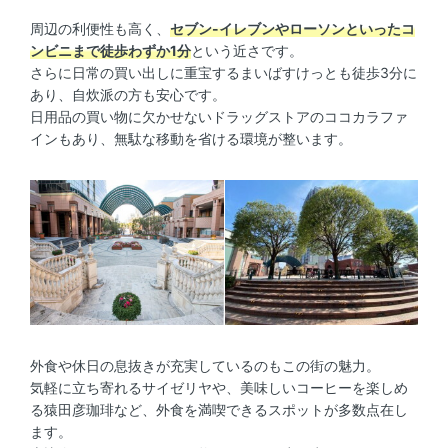
周辺の利便性も高く、
セブン-イレブンやローソンといったコ
ンビニまで徒歩わずか1分
という近さです。
さらに日常の買い出しに重宝するまいばすけっとも徒歩3分に
あり、自炊派の方も安心です。
日用品の買い物に欠かせないドラッグストアのココカラファ
インもあり、無駄な移動を省ける環境が整います。
外食や休日の息抜きが充実しているのもこの街の魅力。
気軽に立ち寄れるサイゼリヤや、美味しいコーヒーを楽しめ
る猿田彦珈琲など、外食を満喫できるスポットが多数点在し
ます。