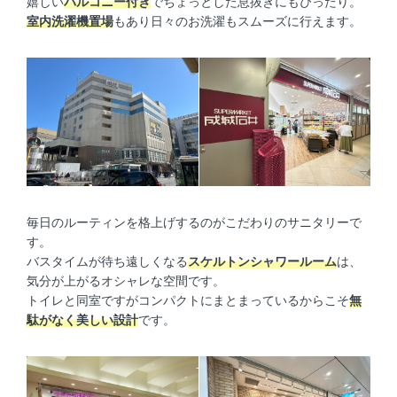
嬉しい
バルコニー付き
でちょっとした息抜きにもぴったり。
室内洗濯機置場
もあり日々のお洗濯もスムーズに行えます。
毎日のルーティンを格上げするのがこだわりのサニタリーで
す。
バスタイムが待ち遠しくなる
スケルトンシャワールーム
は、
気分が上がるオシャレな空間です。
トイレと同室ですがコンパクトにまとまっているからこそ
無
駄がなく美しい設計
です。