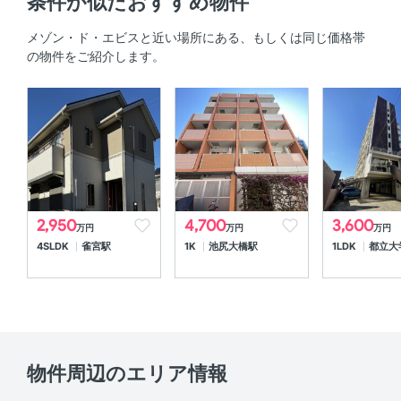
条件が似たおすすめ物件
容積率
- %
メゾン・ド・エビスと近い場所にある、もしくは同じ価格帯
の物件をご紹介します。
私道負担・道路
-
敷地内駐車場
空無
駐輪場
有り 詳細要確認
バイク置場
有り
分譲会社
-
2,950
4,700
3,600
万円
万円
万円
施工会社
-
4SLDK
雀宮駅
1K
池尻大橋駅
1LDK
都立大
管理会社
-
管理形態
自主管理
管理方式
巡回
物件周辺のエリア情報
取引態様
一般