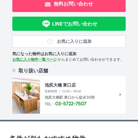
無料お問い合わせ
部屋の特徴
バルコニー
LINEでお問い合わせ
共用部
お気に入りに追加
エレベーター
気になった物件はお気に入りに追加
お気に入り物件一覧ページ
からまとめてお問い合わせができます。
物件概要
取り扱い店舗
総戸数
-
池尻大橋 東口店
営業時間 ｜ 10:00～18:00
土地面積
-㎡
池尻大橋駅 東口から徒歩30秒
03-5722-7507
TEL：
権利
所有権
用途地域
商業地域
建ぺい率
- %