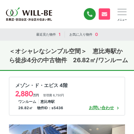
0120-840-834
無料お問い合
1
0
最近見た
物件
お気に入り
物件
＜オシャレなシンプル空間＞ 恵比寿駅か
ら徒歩4分の中古物件 26.82㎡/ワンルーム
メゾン・ド・エビス 4階
2,880
万円
管理費 6,750円
ワンルーム
恵比寿駅
お問い合わせ
26.82㎡ 物件ID：s5436