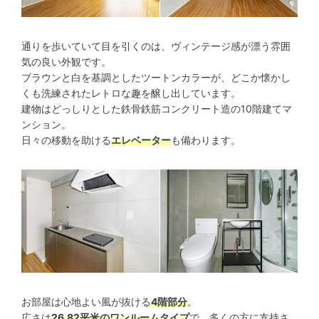
通りを歩いていて目を引くのは、ヴィンテージ感が漂う雰囲
気の良い外観です。
ブラウンと白を基調としたツートンカラーが、どこか懐かし
くも洗練されたレトロな趣を醸し出しています。
建物はどっしりとした鉄骨鉄筋コンクリート造の10階建てマ
ンション。
日々の移動を助ける
エレベーター
も備わります。
お部屋は心地よい風が抜ける
4階部分
。
広さは
26.82平米のワンルームタイプ
で、多くの方に支持さ