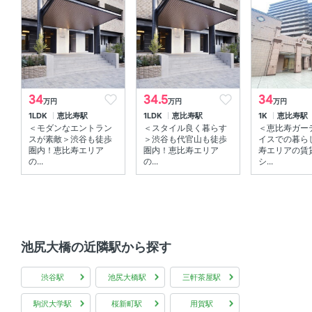
オートロック 、 ＴＶモニタ付きインターホン 、 防犯カメ
ラ
室内設備
室内洗濯機置場 、 エアコン
34
34.5
34
万円
万円
万円
1LDK
恵比寿駅
1LDK
恵比寿駅
1K
恵比寿駅
部屋の特徴
＜モダンなエントラン
＜スタイル良く暮らす
＜恵比寿ガー
スが素敵＞渋谷も徒歩
＞渋谷も代官山も徒歩
イスでの暮ら
メゾネット 、 全居室フローリング 、 バルコニー 、 南向
圏内！恵比寿エリア
圏内！恵比寿エリア
寿エリアの賃
の...
の...
シ...
き 、 角部屋
共用部
宅配ボックス 、 エレベーター 、 敷地内ゴミ箱
池尻大橋の近隣駅から探す
その他
渋谷駅
池尻大橋駅
三軒茶屋駅
インターネット無料
駒沢大学駅
桜新町駅
用賀駅