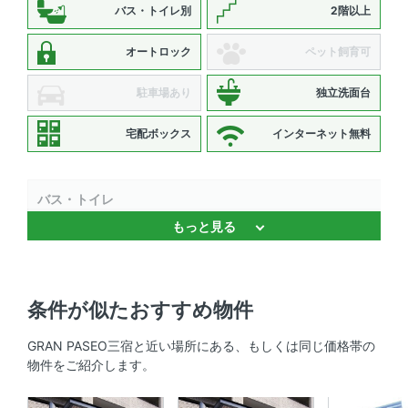
バス・トイレ別
2階以上
オートロック
ペット飼育可
駐車場あり
独立洗面台
宅配ボックス
インターネット無料
バス・トイレ
もっと見る
バストイレ別 、 浴室乾燥機 、 追焚機能 、 温水洗浄便座
、 独立洗面台
キッチン
条件が似たおすすめ物件
システムキッチン 、 3口以上コンロ 、 対面式キッチン 、
GRAN PASEO三宿と近い場所にある、もしくは同じ価格帯の
コンロ2口以上
物件をご紹介します。
セキュリティ