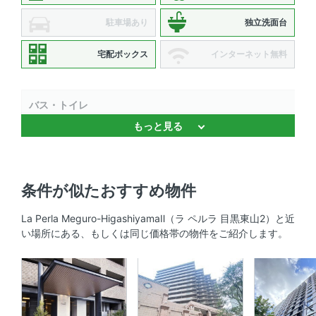
駐車場あり
独立洗面台
宅配ボックス
インターネット無料
バス・トイレ
もっと見る
バストイレ別 、 浴室乾燥機 、 追焚機能 、 温水洗浄便座
、 独立洗面台
キッチン
条件が似たおすすめ物件
システムキッチン 、 3口以上コンロ 、 コンロ2口以上
La Perla Meguro-HigashiyamaⅡ（ラ ペルラ 目黒東山2）と近
い場所にある、もしくは同じ価格帯の物件をご紹介します。
セキュリティ
オートロック 、 ＴＶモニタ付きインターホン 、 防犯カメ
ラ
室内設備