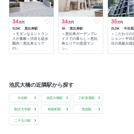
室内洗濯機置場 、 エアコン
34
34
35
万円
万円
万円
部屋の特徴
1LDK
恵比寿駅
1K
恵比寿駅
2LDK
中目黒
＜モダンなエントラン
＜恵比寿ガーデンプレ
＜こだわりの
ウォークインクローゼット 、 シューズインクローゼット
スが素敵＞渋谷も徒歩
イスでの暮らし＞恵比
ション＞中目
、 角部屋 、 バルコニー 、 全居室フローリング 、 最上階
圏内！恵比寿エリア
寿エリアの賃貸マン
分の高級分譲賃
の...
シ...
共用部
宅配ボックス 、 エレベーター 、 敷地内ゴミ箱
池尻大橋の近隣駅から探す
渋谷駅
池尻大橋駅
三軒茶屋駅
駒沢大学駅
桜新町駅
用賀駅
二子玉川駅