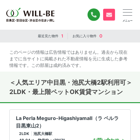
0120-840-834
無料お問い合
1
0
最近見た
物件
お気に入り
物件
このページの情報は広告情報ではありません。過去から現在
までに当サイトに掲載された不動産情報を元に生成した参考
情報です。この部屋は成約済みです。
＜人気エリア中目黒・池尻大橋2駅利用可＞
2LDK・最上階ペットOK賃貸マンション
La Perla Meguro-HigashiyamaⅡ（ラ ペルラ
目黒東山2）
2LDK
池尻大橋駅
お問い合わせ