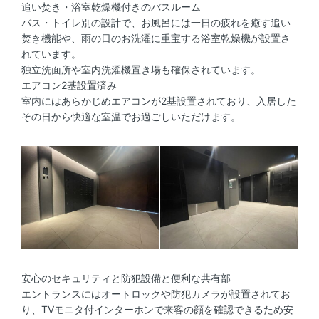
追い焚き・浴室乾燥機付きのバスルーム
バス・トイレ別の設計で、お風呂には一日の疲れを癒す追い
焚き機能や、雨の日のお洗濯に重宝する浴室乾燥機が設置さ
れています。
独立洗面所や室内洗濯機置き場も確保されています。
エアコン2基設置済み
室内にはあらかじめエアコンが2基設置されており、入居した
その日から快適な室温でお過ごしいただけます。
安心のセキュリティと防犯設備と便利な共有部
エントランスにはオートロックや防犯カメラが設置されてお
り、TVモニタ付インターホンで来客の顔を確認できるため安