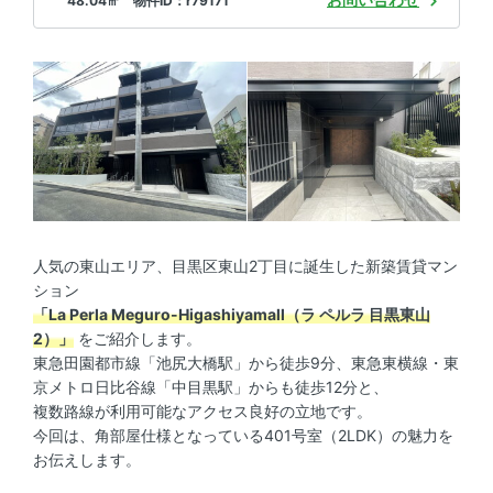
48.04㎡ 物件ID：r79171
人気の東山エリア、目黒区東山2丁目に誕生した新築賃貸マン
ション
「La Perla Meguro-Higashiyamall（ラ ペルラ 目黒東山
2）」
をご紹介します。
東急田園都市線「池尻大橋駅」から徒歩9分、東急東横線・東
京メトロ日比谷線「中目黒駅」からも徒歩12分と、
複数路線が利用可能なアクセス良好の立地です。
今回は、角部屋仕様となっている401号室（2LDK）の魅力を
お伝えします。