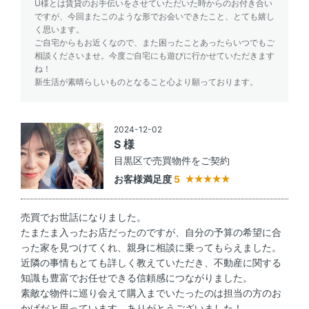
U様とは賃貸のお手伝いをさせていただいた時からのお付き合い
ですが、今回またこのような形でお会いできたこと、とても嬉し
く思います。
ご自宅からもお近くなので、また困ったことあったらいつでもご
相談くださいませ。今度ご自宅にも遊びに行かせていただきます
ね！
新生活が素晴らしいものとなること心より願っております。
2024-12-02
S 様
目黒区で売買物件をご契約
お客様満足度
5
売買でお世話になりました。
たまたま入ったお店だったのですが、自分の予算の希望に合
った家を見つけてくれ、親身に相談に乗ってもらえました。
近隣の事情もとても詳しく教えていただき、不動産に関する
知識も豊富でお任せできる信頼感につながりました。
素敵な物件に巡り会えて購入までいたったのは担当の方のお
かげだと思っています。ありがとうございました！