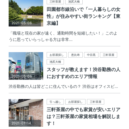
三軒茶屋
池尻大橋
田園都市線沿いで「一人暮らしの女
性」が住みやすい街ランキング【東
京編】
2021-05-06
「職場と現在の家が遠く、通勤時間を短縮したい！」このよ
うに思っていらっしゃる方は非常...
お部屋探し
恵比寿
中目黒
三軒茶屋
池尻大橋
スタッフが教えます！渋谷勤務の人
におすすめのエリア情報
2021-05-06
渋谷勤務の人は皆どこに住んでいるの？ 渋谷はオフィスビ...
引っ越し
お部屋探し
三軒茶屋
三軒茶屋の中でも家賃が安いエリア
は？三軒茶屋の家賃相場を解説しま
す！
2021-01-14