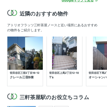
Googleマップで見る
近隣のおすすめ物件
アトリオフラッツ三軒茶屋ノースと近い場所にあるおすすめ
の物件をご紹介します。
世田谷区三宿2丁目16-12
世田谷区上馬2丁目12-10
世田谷区下馬2丁
クレール三宿B棟
T’s
オーシャン
三軒茶屋駅のお役立ちコラム