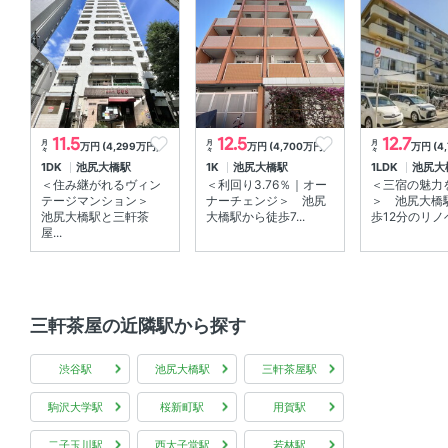
11.5
12.5
12.7
月
月
月
万円 (4,299万円)
万円 (4,700万円)
万円 (4
々
々
々
1DK
池尻大橋駅
1K
池尻大橋駅
1LDK
池尻大
＜住み継がれるヴィン
＜利回り3.76％｜オー
＜三宿の魅力
テージマンション＞
ナーチェンジ＞ 池尻
＞ 池尻大橋
池尻大橋駅と三軒茶
大橋駅から徒歩7...
歩12分のリノベ
屋...
三軒茶屋の近隣駅から探す
渋谷駅
池尻大橋駅
三軒茶屋駅
駒沢大学駅
桜新町駅
用賀駅
二子玉川駅
西太子堂駅
若林駅