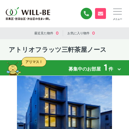
0120-840-834
無料お問い合
0
0
最近見た
物件
お気に入り
物件
アトリオフラッツ三軒茶屋ノース
アリマス！
1
募集中のお部屋
件