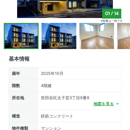
01
/
14
※画像は一例です
基本情報
築年
2025年10月
階数
4階建
所在地
世田谷区太子堂3丁目9番9
地図を見る
構造
鉄筋コンクリート
物件種類
マンション