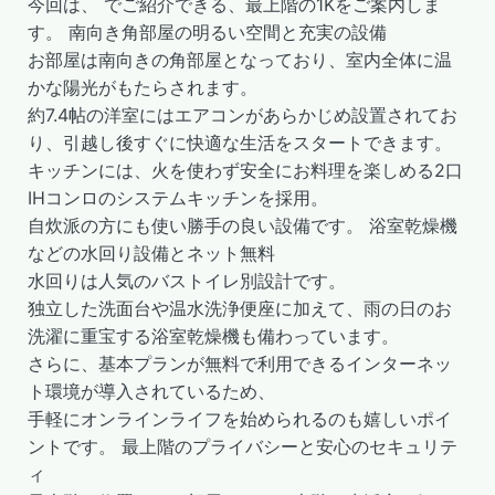
今回は、
でご紹介できる、最上階の1Kをご案内しま
す。 南向き角部屋の明るい空間と充実の設備
お部屋は南向きの角部屋となっており、室内全体に温
かな陽光がもたらされます。
約7.4帖の洋室にはエアコンがあらかじめ設置されてお
り、引越し後すぐに快適な生活をスタートできます。
キッチンには、火を使わず安全にお料理を楽しめる2口
IHコンロのシステムキッチンを採用。
自炊派の方にも使い勝手の良い設備です。 浴室乾燥機
などの水回り設備とネット無料
水回りは人気のバストイレ別設計です。
独立した洗面台や温水洗浄便座に加えて、雨の日のお
洗濯に重宝する浴室乾燥機も備わっています。
さらに、基本プランが無料で利用できるインターネッ
ト環境が導入されているため、
手軽にオンラインライフを始められるのも嬉しいポイ
ントです。 最上階のプライバシーと安心のセキュリテ
ィ