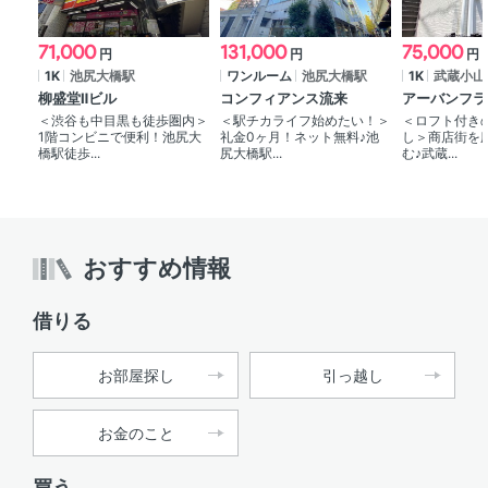
71,000
131,000
75,000
円
円
円
1K
池尻大橋駅
ワンルーム
池尻大橋駅
1K
武蔵小山
柳盛堂Ⅱビル
コンフィアンス流来
アーバンフラ
＜渋谷も中目黒も徒歩圏内＞
＜駅チカライフ始めたい！＞
＜ロフト付き
1階コンビニで便利！池尻大
礼金0ヶ月！ネット無料♪池
し＞商店街を
橋駅徒歩...
尻大橋駅...
む♪武蔵...
おすすめ情報
借りる
お部屋探し
引っ越し
お金のこと
買う