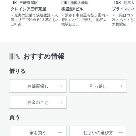
1K
三軒茶屋駅
1K
池尻大橋駅
1DK
池尻大
クレイシア三軒茶屋
柳盛堂Ⅱビル
プライマルイ
＜充実の設備で快適生活＞人
＜渋谷も中目黒も徒歩圏内＞
＜一階はコン
気エリアで始める1人暮らし♪
1階コンビニで便利！池尻大
利＞ペットと
三軒茶...
橋駅徒歩...
大橋駅徒...
おすすめ情報
借りる
お部屋探し
引っ越し
お金のこと
買う
家を買う
住まいの選び方