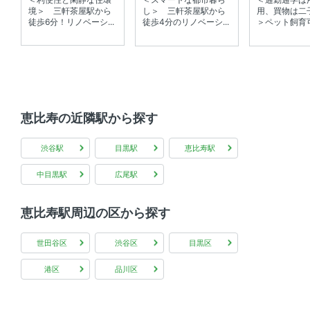
・ペット相談可（小型犬or猫2匹まで） ・電子契約不可
境＞ 三軒茶屋駅から
し＞ 三軒茶屋駅から
用、買物は二
徒歩6分！リノベーシ...
徒歩4分のリノベーシ...
＞ペット飼育可
学区
加計塚小学校
入居
2026年7月下旬
恵比寿の近隣駅から探す
取引態様
貸主
情報更新日
2026年08月03日
渋谷駅
目黒駅
恵比寿駅
中目黒駅
広尾駅
次回更新予定日
情報更新日より2週間
恵比寿駅周辺の区から探す
世田谷区
渋谷区
目黒区
港区
品川区