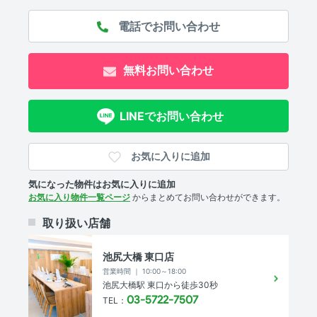
セキュリティ
オートロック 、 ＴＶモニタ付きインターホン 、 防犯カメ
無料お問い合わせ
ラ
室内設備
LINEでお問い合わせ
エアコン 、 室内洗濯機置場
お気に入りに追加
部屋の特徴
気になった物件はお気に入りに追加
バルコニー 、 全居室フローリング
お気に入り物件一覧ページ
からまとめてお問い合わせができます。
共用部
取り扱い店舗
エレベーター 、 宅配ボックス
池尻大橋 東口店
営業時間 ｜ 10:00～18:00
池尻大橋駅 東口から徒歩30秒
物件概要
03-5722-7507
TEL：