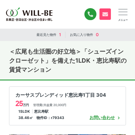
0120-840-834
無料お問い合
1
0
最近見た
物件
お気に入り
物件
＜広尾も生活圏の好立地＞「シューズイン
クローゼット」を備えた1LDK・恵比寿駅の
賃貸マンション
カーサスプレンディッド恵比寿1丁目 304
25
万円
管理費/共益費 20,000円
1SLDK
恵比寿駅
お問い合わせ
38.46㎡ 物件ID：r79343