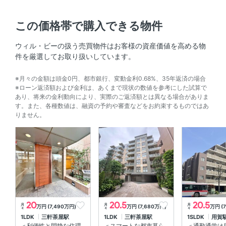
災保険にご加入いただきます
この価格帯で購入できる物件
保証会社利用
ウィル・ビーの扱う売買物件はお客様の資産価値を高める物
初回保証委託料50％ (最低15000円)2年目以降：10000
件を厳選してお取り扱いしています。
円/年
※月々の金額は頭金0円、都市銀行、変動金利0.68%、35年返済の場合
鍵交換費用
22000円（税込）
※ローン返済額および金利は、あくまで現状の数値を参考にした試算で
あり、将来の金利動向により、実際のご返済額とは異なる場合がありま
緊急サポート
詳細要確認
す。また、各種数値は、融資の予約や審査などをお約束するものではあ
りません。
リノベーション
-
その他初期費用
ペット飼育時、敷金1ヶ月積増
20
20.5
20.5
月
月
月
備考
万円 (7,490万円)
万円 (7,680万円)
万円 (
々
々
々
1LDK
三軒茶屋駅
1LDK
三軒茶屋駅
1SLDK
用賀
＜利便性と閑静な住環
＜スマートな都市暮ら
＜通勤通学は