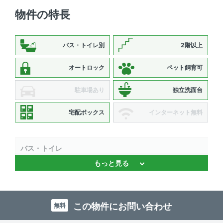
物件の特長
バス・トイレ別
2階以上
オートロック
ペット飼育可
駐車場あり
独立洗面台
宅配ボックス
インターネット無料
バス・トイレ
もっと見る
バストイレ別 、 浴室乾燥機 、 追焚機能 、 温水洗浄便座
、 独立洗面台
キッチン
この物件にお問い合わせ
無料
システムキッチン 、 2口コンロ 、 コンロ2口以上