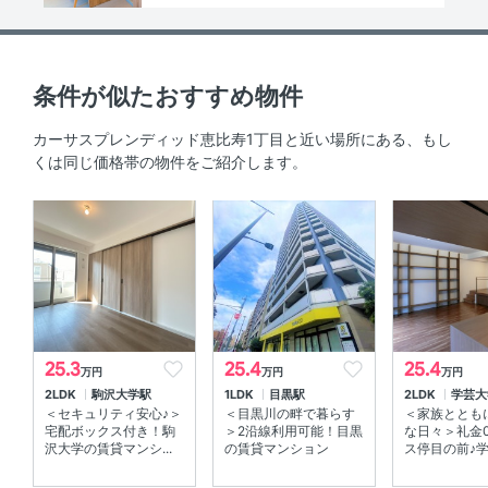
敷地内駐車場
無
駐輪場
330円(税込)/月
条件が似たおすすめ物件
敷金 ／ 保証金
250,000円 ／ -円
カーサスプレンディッド恵比寿1丁目と近い場所にある、もし
くは同じ価格帯の物件をご紹介します。
償却
-円
礼金
-円
仲介手数料
賃料1ヶ月分+税
初期費用概算
約817,000円
内訳を見る
25.3
25.4
25.4
万円
万円
万円
めやす賃料
275,208円 ／ 月
表示
2LDK
駒沢大学駅
1LDK
目黒駅
2LDK
学芸大
＜セキュリティ安心♪＞
＜目黒川の畔で暮らす
＜家族ととも
宅配ボックス付き！駒
＞2沿線利用可能！目黒
な日々＞礼金
契約期間
普通賃貸借契約 02年00ヶ月
沢大学の賃貸マンシ...
の賃貸マンション
ス停目の前♪学芸
保険料
借家人賠償責任保険を付帯した火