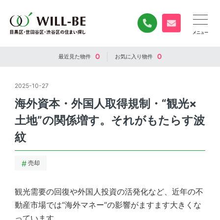
0120-840-834
無料お問い合
0
0
最近見た
物件
お気に入り
物件
2025-10-27
海外資本・外国人取得規制・“観光×
土地”の関係増す。それがもたらす波
紋
売却
観光需要の回復や外国人投資の活発化など、近年の不
動産市場では“海外マネー”の影響がますます大きくな
っています。