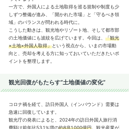
一方で、外国人による土地取得を巡る規制や制度も少
しずつ整備が進み、「開かれた市場」と「守るべき領
域」のバランスが問われる時代に。
こうした動きは、観光地やリゾート地、そして都市部
の土地価値にも波紋を広げています。今回は、
「観光
×土地×外国人取得」
という視点から、いまの市場動
向と、売却を考える方に知っておいていただきたいポ
イントを整理します。
観光回復がもたらす“土地価値の変化”
コロナ禍を経て、訪日外国人（インバウンド）需要は
急速に回復しています。
観光庁の発表によると、2024年の訪日外国人旅行消
費額は前年比53.1％増の
約8兆1,000億円
。観光産業が