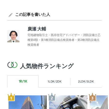
この記事を書いた人
廣瀬 大輔
宅地建物取引士・既存住宅アドバイザー・消防設備士乙
種第6類・第1種消防設備点検資格者・第2種消防設備点
検資格者
人気物件ランキング
1R/1K
1LDK/2DK
2LDK/3LDK