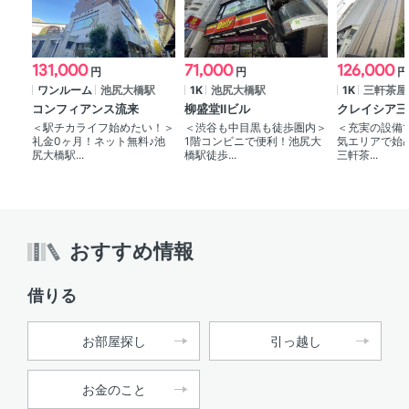
131,000
71,000
126,000
円
円
円
ワンルーム
池尻大橋駅
1K
池尻大橋駅
1K
三軒茶屋
コンフィアンス流来
柳盛堂Ⅱビル
クレイシア三
＜駅チカライフ始めたい！＞
＜渋谷も中目黒も徒歩圏内＞
＜充実の設備
礼金0ヶ月！ネット無料♪池
1階コンビニで便利！池尻大
気エリアで始め
尻大橋駅...
橋駅徒歩...
三軒茶...
おすすめ情報
借りる
お部屋探し
引っ越し
お金のこと