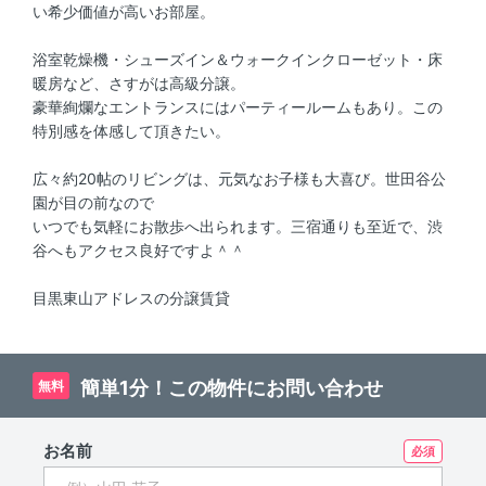
い希少価値が高いお部屋。
浴室乾燥機・シューズイン＆ウォークインクローゼット・床
暖房など、さすがは高級分譲。
豪華絢爛なエントランスにはパーティールームもあり。この
特別感を体感して頂きたい。
広々約20帖のリビングは、元気なお子様も大喜び。世田谷公
園が目の前なので
いつでも気軽にお散歩へ出られます。三宿通りも至近で、渋
谷へもアクセス良好ですよ＾＾
目黒東山アドレスの分譲賃貸
簡単1分！この物件にお問い合わせ
無料
お名前