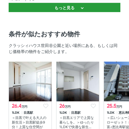
もっと見る
独立洗面台 、 温水洗浄便座 、 バストイレ別 、 浴室乾燥
機 、 追焚機能 、 追焚機能
キッチン
条件が似たおすすめ物件
対面式キッチン
クラッシィハウス世田谷公園と近い場所にある、もしくは同
じ価格帯の物件をご紹介します。
セキュリティ
オートロック 、 ＴＶモニタ付きインターホン 、 防犯カメ
ラ
室内設備
室内洗濯機置場 、 エアコン 、 床暖房
26.4
26
25.5
万円
万円
万円
部屋の特徴
1LDK
目黒駅
1LDK
目黒駅
1LDK
恵比寿
＜目黒で叶える大人の
＜目黒エリアで上質な
＜広いシュー
バルコニー 、 南向き 、 ウォークインクローゼット
新生活＞目黒駅徒歩9
暮らしを。＞ゆったり
ローゼット！
分！上質な住空間が
1LDKで快適な新生...
富♪恵比寿駅徒歩