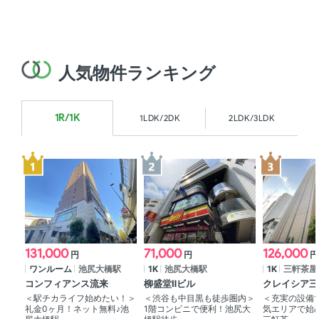
人気物件ランキング
1R/1K
1LDK/2DK
2LDK/3LDK
131,000
71,000
126,000
円
円
円
ワンルーム
池尻大橋駅
1K
池尻大橋駅
1K
三軒茶屋
コンフィアンス流来
柳盛堂Ⅱビル
クレイシア三
＜駅チカライフ始めたい！＞
＜渋谷も中目黒も徒歩圏内＞
＜充実の設備
礼金0ヶ月！ネット無料♪池
1階コンビニで便利！池尻大
気エリアで始め